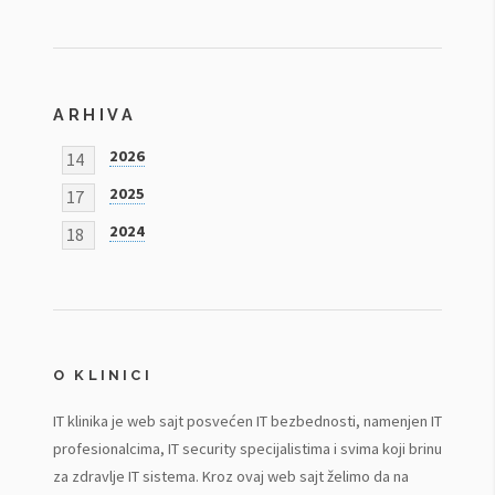
ARHIVA
2026
14
2025
17
2024
18
O KLINICI
IT klinika je web sajt posvećen IT bezbednosti, namenjen IT
profesionalcima, IT security specijalistima i svima koji brinu
za zdravlje IT sistema. Kroz ovaj web sajt želimo da na