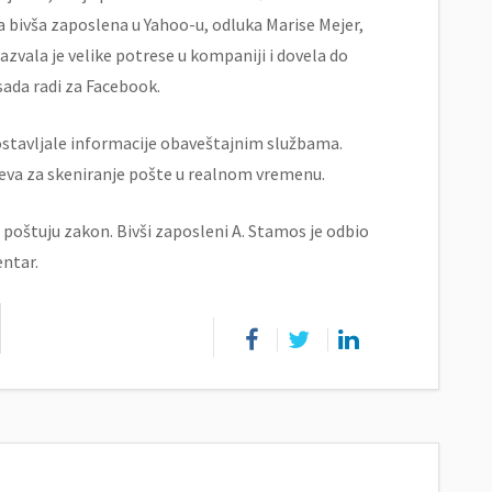
 bivša zaposlena u Yahoo-u, odluka Marise Mejer,
zvala je velike potrese u kompaniji i dovela do
sada radi za Facebook.
ostavljale informacije obaveštajnim službama.
eva za skeniranje pošte u realnom vremenu.
 poštuju zakon. Bivši zaposleni A. Stamos je odbio
entar.