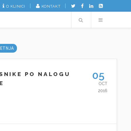
O KLINICI
KONTAKT
Search
Menu
ETNJA
05
ISNIKE PO NALOGU
E
OCT
2016