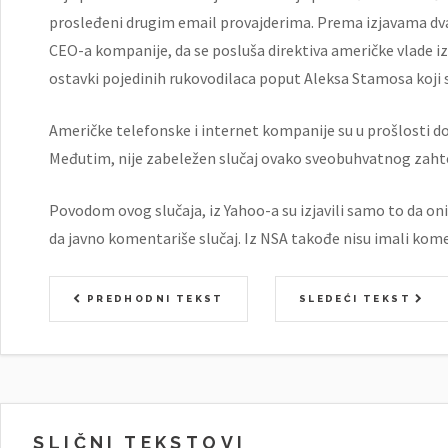
prosleđeni drugim email provajderima. Prema izjavama dva
CEO-a kompanije, da se posluša direktiva američke vlade iza
ostavki pojedinih rukovodilaca poput Aleksa Stamosa koji 
Američke telefonske i internet kompanije su u prošlosti d
Međutim, nije zabeležen slučaj ovako sveobuhvatnog zaht
Povodom ovog slučaja, iz Yahoo-a su izjavili samo to da oni
da javno komentariše slučaj. Iz NSA takođe nisu imali kom
PREDHODNI TEKST
SLEDEĆI TEKST
SLIČNI TEKSTOVI