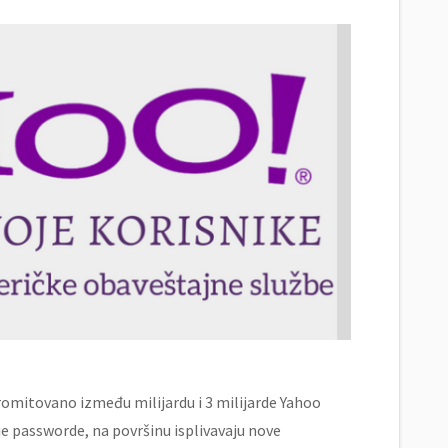
romitovano između milijardu i 3 milijarde Yahoo
e passworde, na površinu isplivavaju nove