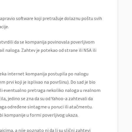
napravio software koji pretražuje dolaznu poštu svih
cije.
otvrdili da se kompanija povinovala poverljivom
l naloga. Zahtev je potekao od strane ili NSA ili
e neka internet kompanija postupila po nalogu
 prvi koji je isplivao na površinu). Do sad je bio
 ili eventualno pretraga nekoliko naloga u realnom
ila, jedino se zna da su od Yahoo-a zahtevali da
traga određene sintagme u poruci ili atačmentu.
žbi kompanije u formi poverljivog ukaza.
cima, a nije poznato ni da li su slični zahtevi