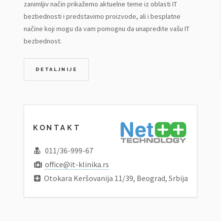
zanimljiv način prikažemo aktuelne teme iz oblasti IT
bezbednosti i predstavimo proizvode, ali i besplatne
načine koji mogu da vam pomognu da unapredite vašu IT
bezbednost.
DETALJNIJE
KONTAKT
011/36-999-67
office@it-klinika.rs
Otokara Keršovanija 11/39, Beograd, Srbija