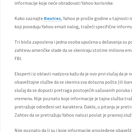
informacije koje neće obradovati Yahoo korisnike.
Kako saznajte
Reutres
, Yahoo je prošle godine u tajnosti 
koji poseduju Yahoo email nalog, tražeći specifične informa
Tri bivša zaposlena i jedna osoba upućena u dešavanja su p
zahtevu američke vlade da se skeniraju stotine miliona emai
FBI.
Eksperti iz oblasti nadzora kažu da je ovo prvi slučaj da j
obaveštajne službe da se skenira sva dolazna pošta (ili barem
slučaj da se dopusti pretraga postojećih sačuvanih poruka
vremenu. Nije poznato koje informacije je tajna služba traž
pretražuje određeni set karaktera. Dakle, u pitanju je pre
Zahtev da se pretražuju Yahoo nalozi poslat je pravnoj slu
Nije poznato da li su i koje informacije prosleđene obaveštaj