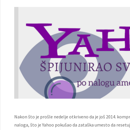
Nakon što je prošle nedelje otkriveno da je još 2014. komp
naloga, što je Yahoo pokušao da zataška umesto da resetuj