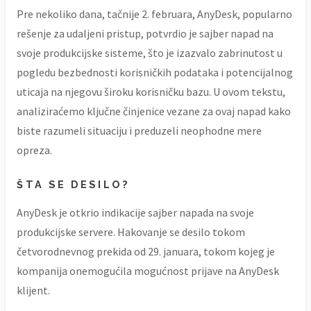
Pre nekoliko dana, tačnije 2. februara, AnyDesk, popularno
rešenje za udaljeni pristup, potvrdio je sajber napad na
svoje produkcijske sisteme, što je izazvalo zabrinutost u
pogledu bezbednosti korisničkih podataka i potencijalnog
uticaja na njegovu široku korisničku bazu. U ovom tekstu,
analiziraćemo ključne činjenice vezane za ovaj napad kako
biste razumeli situaciju i preduzeli neophodne mere
opreza.
ŠTA SE DESILO?
AnyDesk je otkrio indikacije sajber napada na svoje
produkcijske servere. Hakovanje se desilo tokom
četvorodnevnog prekida od 29. januara, tokom kojeg je
kompanija onemogućila mogućnost prijave na AnyDesk
klijent.