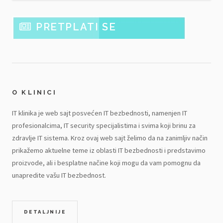
PRETPLATI SE
O KLINICI
IT klinika je web sajt posvećen IT bezbednosti, namenjen IT
profesionalcima, IT security specijalistima i svima koji brinu za
zdravlje IT sistema. Kroz ovaj web sajt želimo da na zanimljiv način
prikažemo aktuelne teme iz oblasti IT bezbednosti i predstavimo
proizvode, ali i besplatne načine koji mogu da vam pomognu da
unapredite vašu IT bezbednost.
DETALJNIJE