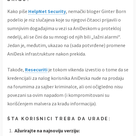
Kako piše
HelpNet Security
, nemački bloger Ginter Born
podelio je niz slučajeva koje su njegovi čitaoci prijavili o
sumnjivim događajima u vezi sa AniDeskom u protekloj
nedelji, ali se čini da su mnogi od njih bili „lažni alarmi“.
Jedan je, međutim, ukazao na (sada potvrđene) promene
AniDesk infrastrukture nakon prekida.
Takođe,
Resecuriti
je tokom vikenda izvestio o tome da se
kredencijali za nalog korisnika AniDeska nude na prodaju
na forumima za sajber kriminalce, ali oni očigledno nisu
povezani sa ovim napadom (i kompromitovani su
korišćenjem malvera za krađu informacija).
ŠTA KORISNICI TREBA DA URADE:
Ažurirajte na najnoviju verziju: