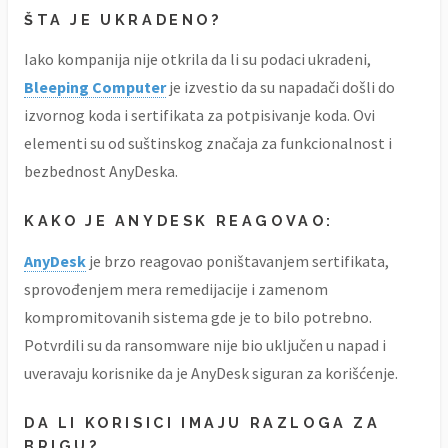
ŠTA JE UKRADENO?
Iako kompanija nije otkrila da li su podaci ukradeni,
Bleeping Computer
je izvestio da su napadači došli do
izvornog koda i sertifikata za potpisivanje koda. Ovi
elementi su od suštinskog značaja za funkcionalnost i
bezbednost AnyDeska.
KAKO JE ANYDESK REAGOVAO:
AnyDesk
je brzo reagovao poništavanjem sertifikata,
sprovođenjem mera remedijacije i zamenom
kompromitovanih sistema gde je to bilo potrebno.
Potvrdili su da ransomware nije bio uključen u napad i
uveravaju korisnike da je AnyDesk siguran za korišćenje.
DA LI KORISICI IMAJU RAZLOGA ZA
BRIGU?