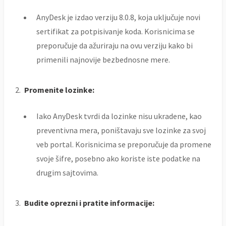
AnyDesk je izdao verziju 8.0.8, koja uključuje novi
sertifikat za potpisivanje koda. Korisnicima se
preporučuje da ažuriraju na ovu verziju kako bi
primenili najnovije bezbednosne mere.
Promenite lozinke:
Iako AnyDesk tvrdi da lozinke nisu ukradene, kao
preventivna mera, poništavaju sve lozinke za svoj
veb portal. Korisnicima se preporučuje da promene
svoje šifre, posebno ako koriste iste podatke na
drugim sajtovima.
Budite oprezni i pratite informacije: