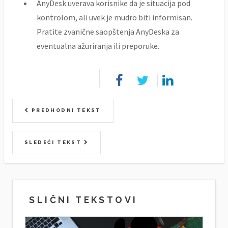
AnyDesk uverava korisnike da je situacija pod
kontrolom, ali uvek je mudro biti informisan.
Pratite zvanične saopštenja AnyDeska za
eventualna ažuriranja ili preporuke.
PREDHODNI TEKST
SLEDEĆI TEKST
SLIČNI TEKSTOVI