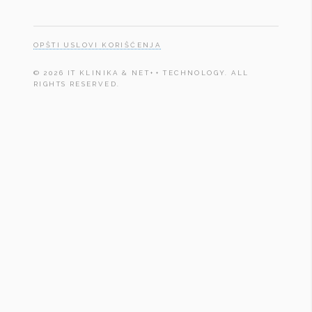
OPŠTI USLOVI KORIŠĆENJA
© 2026 IT KLINIKA & NET++ TECHNOLOGY. ALL
RIGHTS RESERVED.