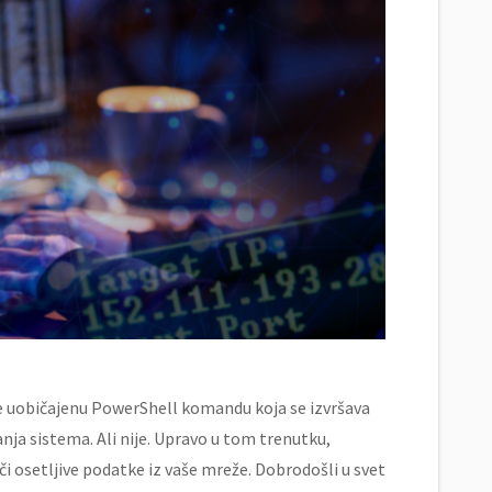
e uobičajenu PowerShell komandu koja se izvršava
anja sistema. Ali nije. Upravo u tom trenutku,
či osetljive podatke iz vaše mreže. Dobrodošli u svet