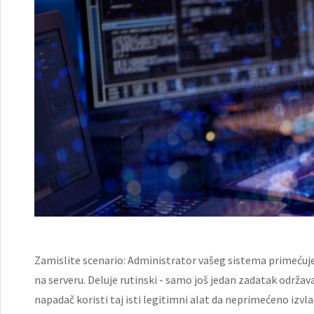
Zamislite scenario: Administrator vašeg sistema primećuj
na serveru. Deluje rutinski - samo još jedan zadatak održav
napadač koristi taj isti legitimni alat da neprimećeno izvla