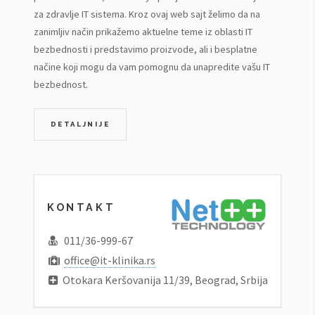
za zdravlje IT sistema. Kroz ovaj web sajt želimo da na
zanimljiv način prikažemo aktuelne teme iz oblasti IT
bezbednosti i predstavimo proizvode, ali i besplatne
načine koji mogu da vam pomognu da unapredite vašu IT
bezbednost.
DETALJNIJE
KONTAKT
011/36-999-67
office@it-klinika.rs
Otokara Keršovanija 11/39, Beograd, Srbija