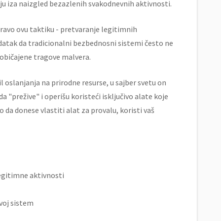
iju iza naizgled bezazlenih svakodnevnih aktivnosti.
pravo ovu taktiku - pretvaranje legitimnih
odatak da tradicionalni bezbednosni sistemi često ne
uobičajene tragove malvera.
il oslanjanja na prirodne resurse, u sajber svetu on
"prežive" i operišu koristeći isključivo alate koje
da donese vlastiti alat za provalu, koristi vaš
egitimne aktivnosti
voj sistem