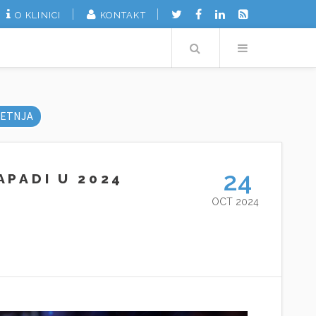
O KLINICI
KONTAKT
Search
Menu
ETNJA
24
APADI U 2024
OCT 2024