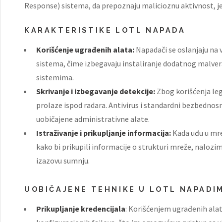
Response) sistema, da prepoznaju malicioznu aktivnost, je
KARAKTERISTIKE LOTL NAPADA
Korišćenje ugrađenih alata:
Napadači se oslanjaju na v
sistema, čime izbegavaju instaliranje dodatnog malver
sistemima.
Skrivanje i izbegavanje detekcije:
Zbog korišćenja le
prolaze ispod radara. Antivirus i standardni bezbednos
uobičajene administrativne alate.
Istraživanje i prikupljanje informacija:
Kada uđu u mre
kako bi prikupili informacije o strukturi mreže, nalozi
izazovu sumnju.
UOBIČAJENE TEHNIKE U LOTL NAPADI
Prikupljanje kredencijala
: Korišćenjem ugrađenih alat