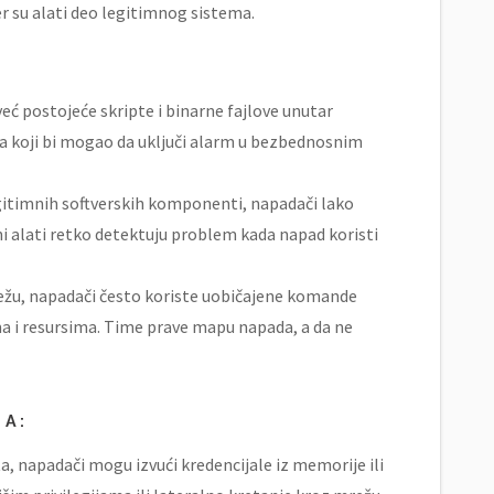
r su alati deo legitimnog sistema.
eć postojeće skripte i binarne fajlove unutar
a koji bi mogao da uključi alarm u bezbednosnim
gitimnih softverskih komponenti, napadači lako
ni alati retko detektuju problem kada napad koristi
žu, napadači često koriste uobičajene komande
ma i resursima. Time prave mapu napada, a da ne
MA:
a, napadači mogu izvući kredencijale iz memorije ili