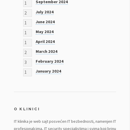
September 2024
1
July 2024
2
June 2024
1
May 2024
1
April 2024
1
March 2024
2
February 2024
3
January 2024
1
O KLINICI
IT klinika je web sajt posvećen IT bezbednosti, namenjen IT
profesionalcima, IT security specijalistima i svima koji brinu