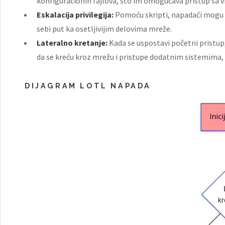
konfiguracionih fajlova, što im omogućava pristup sa vi
Eskalacija privilegija:
Pomoću skripti, napadači mogu po
sebi put ka osetljivijim delovima mreže.
Lateralno kretanje:
Kada se uspostavi početni pristup
da se kreću kroz mrežu i pristupe dodatnim sistemima, 
DIJAGRAM LOTL NAPADA