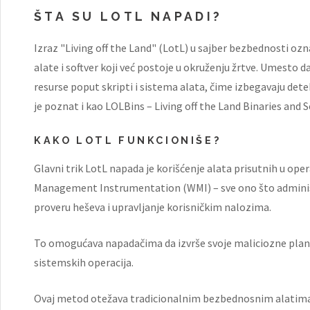
ŠTA SU LOTL NAPADI?
Izraz "Living off the Land" (LotL) u sajber bezbednosti oz
alate i softver koji već postoje u okruženju žrtve. Umesto d
resurse poput skripti i sistema alata, čime izbegavaju dete
je poznat i kao LOLBins – Living off the Land Binaries and S
KAKO LOTL FUNKCIONIŠE?
Glavni trik LotL napada je korišćenje alata prisutnih u o
Management Instrumentation (WMI) – sve ono što adminis
proveru heševa i upravljanje korisničkim nalozima.
To omogućava napadačima da izvrše svoje maliciozne plano
sistemskih operacija.
Ovaj metod otežava tradicionalnim bezbednosnim alatima,