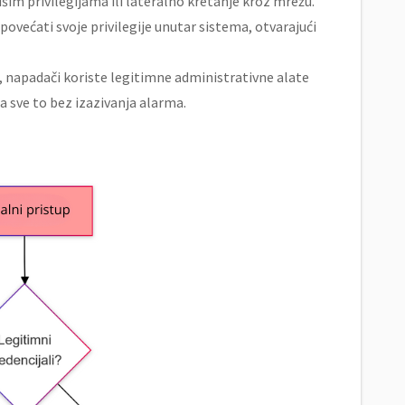
šim privilegijama ili lateralno kretanje kroz mrežu.
većati svoje privilegije unutar sistema, otvarajući
, napadači koriste legitimne administrativne alate
a sve to bez izazivanja alarma.