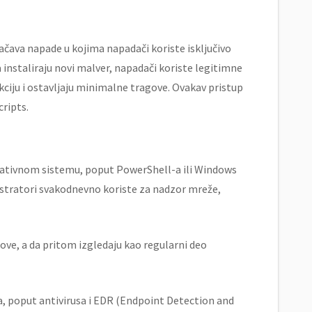
načava napade u kojima napadači koriste isključivo
a instaliraju novi malver, napadači koriste legitimne
kciju i ostavljaju minimalne tragove. Ovakav pristup
cripts.
perativnom sistemu, poput PowerShell-a ili Windows
tratori svakodnevno koriste za nadzor mreže,
ve, a da pritom izgledaju kao regularni deo
 poput antivirusa i EDR (Endpoint Detection and