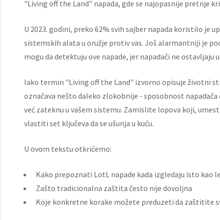
"Living off the Land" napada, gde se najopasnije pretnje kr
U 2023. godini, preko 62% svih sajber napada koristilo je u
sistemskih alata u oružje protiv vas. Još alarmantniji je p
mogu da detektuju ove napade, jer napadači ne ostavljaju 
Iako termin "Living off the Land" izvorno opisuje životni st
označava nešto daleko zlokobnije - sposobnost napadača da 
već zateknu u vašem sistemu. Zamislite lopova koji, umesto 
vlastiti set ključeva da se ušunja u kuću.
U ovom tekstu otkrićemo:
Kako prepoznati LotL napade kada izgledaju isto kao l
Zašto tradicionalna zaštita često nije dovoljna
Koje konkretne korake možete preduzeti da zaštitite s