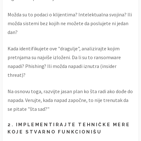
Možda su to podaci o klijentima? Intelektualna svojina? Ili
možda sistemi bez kojih ne možete da poslujete ni jedan
dan?
Kada identifikujete ove "dragulje", analizirajte kojim
pretnjama su najviše izloženi. Da li su to ransomware
napadi? Phishing? Ili možda napadi iznutra (insider
threat)?
Na osnovu toga, razvijte jasan plan ko šta radi ako dođe do
napada. Verujte, kada napad započne, to nije trenutak da
se pitate "šta sad?"
2. IMPLEMENTIRAJTE TEHNIČKE MERE
KOJE STVARNO FUNKCIONIŠU