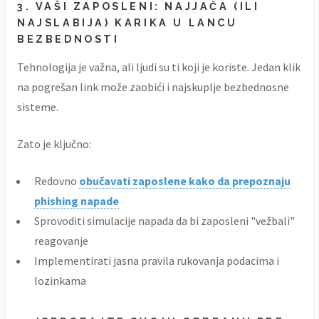
3. VAŠI ZAPOSLENI: NAJJAČA (ILI
NAJSLABIJA) KARIKA U LANCU
BEZBEDNOSTI
Tehnologija je važna, ali ljudi su ti koji je koriste. Jedan klik
na pogrešan link može zaobići i najskuplje bezbednosne
sisteme.
Zato je ključno:
Redovno
obučavati zaposlene kako da prepoznaju
phishing napade
Sprovoditi simulacije napada da bi zaposleni "vežbali"
reagovanje
Implementirati jasna pravila rukovanja podacima i
lozinkama