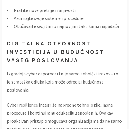
Pratite nove pretnje i ranjivosti
Ažurirajte svoje sisteme i procedure
Obučavajte svoj tim o najnovijim taktikama napadača
DIGITALNA OTPORNOST:
INVESTICIJA U BUDUĆNOST
VAŠEG POSLOVANJA
Izgradnja cyber otpornosti nije samo tehnički izazov - to
je strateška odluka koja može odrediti budućnost
poslovanja.
Cyber resilience integriše napredne tehnologije, jasne
procedure i kontinuiranu edukaciju zaposlenih. Ovakav
proaktivan pristup omogućava organizacijama da ne samo
prežive, već i da se brzo oporave od sajber napada.