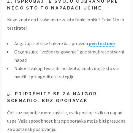
4. ISPROBAJTE SVOJU ODBRANU PRE
NEGO ŠTO TO NAPADAČI UČINE
Kako znate da li vaše mere zaista funkcionišu? Tako što ih
testirate!
Angažujte etičke hakere da sprovedu
pen testove
Organizujte "vežbe reagovanja" gde simulirate stvarni
napad
Nakon svakog testa ili incidenta, analizirajte šta ste
naučili i prilagodite strategiju
5. PRIPREMITE SE ZA NAJGORI
SCENARIO: BRZ OPORAVAK
Čak i uz najbolje mere zaštite, uvek postoji rizik da napad
uspe. Vaša sposobnost brzog oporavka može biti presudna
za opstanak poslovanja.