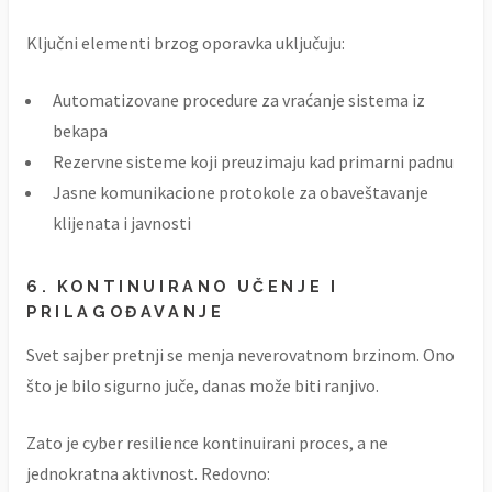
Ključni elementi brzog oporavka uključuju:
Automatizovane procedure za vraćanje sistema iz
bekapa
Rezervne sisteme koji preuzimaju kad primarni padnu
Jasne komunikacione protokole za obaveštavanje
klijenata i javnosti
6. KONTINUIRANO UČENJE I
PRILAGOĐAVANJE
Svet sajber pretnji se menja neverovatnom brzinom. Ono
što je bilo sigurno juče, danas može biti ranjivo.
Zato je cyber resilience kontinuirani proces, a ne
jednokratna aktivnost. Redovno: