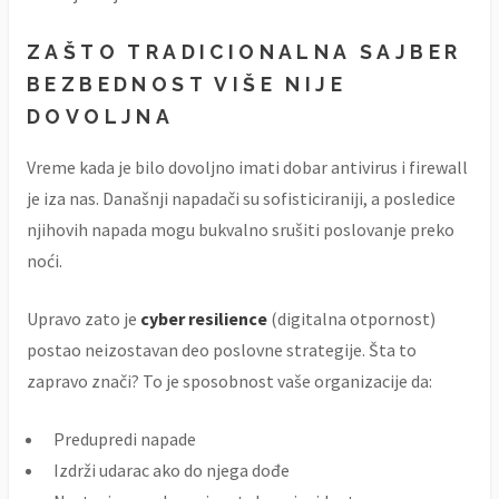
ZAŠTO TRADICIONALNA SAJBER
BEZBEDNOST VIŠE NIJE
DOVOLJNA
Vreme kada je bilo dovoljno imati dobar antivirus i firewall
je iza nas. Današnji napadači su sofisticiraniji, a posledice
njihovih napada mogu bukvalno srušiti poslovanje preko
noći.
Upravo zato je
cyber resilience
(digitalna otpornost)
postao neizostavan deo poslovne strategije. Šta to
zapravo znači? To je sposobnost vaše organizacije da:
Predupredi napade
Izdrži udarac ako do njega dođe