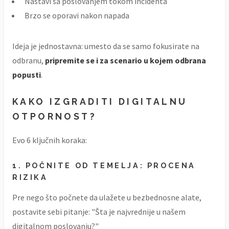
Nastavi sa poslovanjem tokom incidenta
Brzo se oporavi nakon napada
Ideja je jednostavna: umesto da se samo fokusirate na
odbranu,
pripremite se i za scenario u kojem odbrana
popusti
.
KAKO IZGRADITI DIGITALNU
OTPORNOST?
Evo 6 ključnih koraka:
1. POČNITE OD TEMELJA: PROCENA
RIZIKA
Pre nego što počnete da ulažete u bezbednosne alate,
postavite sebi pitanje: "Šta je najvrednije u našem
digitalnom poslovanju?"