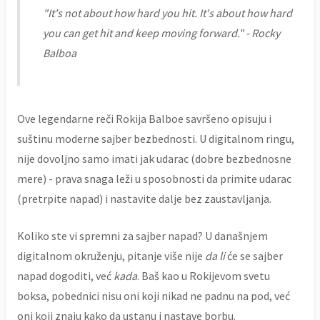
"It's not about how hard you hit. It's about how hard
you can get hit and keep moving forward." - Rocky
Balboa
Ove legendarne reči Rokija Balboe savršeno opisuju i
suštinu moderne sajber bezbednosti. U digitalnom ringu,
nije dovoljno samo imati jak udarac (dobre bezbednosne
mere) - prava snaga leži u sposobnosti da primite udarac
(pretrpite napad) i nastavite dalje bez zaustavljanja.
Koliko ste vi spremni za sajber napad? U današnjem
digitalnom okruženju, pitanje više nije
da li
će se sajber
napad dogoditi, već
kada
. Baš kao u Rokijevom svetu
boksa, pobednici nisu oni koji nikad ne padnu na pod, već
oni koji znaju kako da ustanu i nastave borbu.