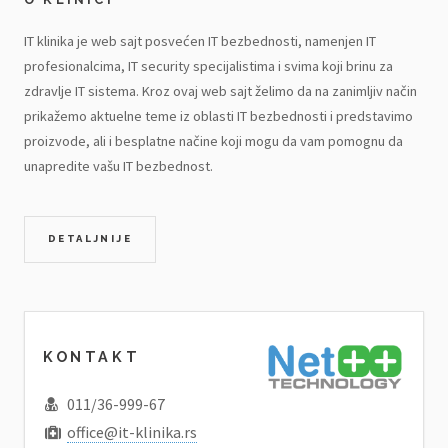
IT klinika je web sajt posvećen IT bezbednosti, namenjen IT
profesionalcima, IT security specijalistima i svima koji brinu za
zdravlje IT sistema. Kroz ovaj web sajt želimo da na zanimljiv način
prikažemo aktuelne teme iz oblasti IT bezbednosti i predstavimo
proizvode, ali i besplatne načine koji mogu da vam pomognu da
unapredite vašu IT bezbednost.
DETALJNIJE
KONTAKT
011/36-999-67
office@it-klinika.rs