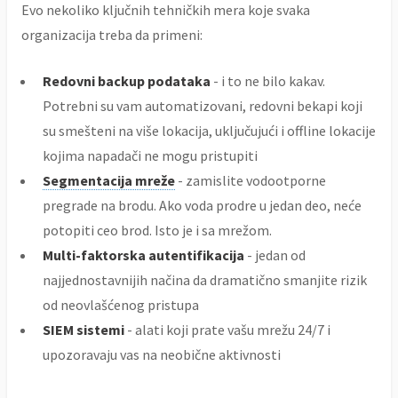
Evo nekoliko ključnih tehničkih mera koje svaka
organizacija treba da primeni:
Redovni backup podataka
- i to ne bilo kakav.
Potrebni su vam automatizovani, redovni bekapi koji
su smešteni na više lokacija, uključujući i offline lokacije
kojima napadači ne mogu pristupiti
Segmentacija mreže
- zamislite vodootporne
pregrade na brodu. Ako voda prodre u jedan deo, neće
potopiti ceo brod. Isto je i sa mrežom.
Multi-faktorska autentifikacija
- jedan od
najjednostavnijih načina da dramatično smanjite rizik
od neovlašćenog pristupa
SIEM sistemi
- alati koji prate vašu mrežu 24/7 i
upozoravaju vas na neobične aktivnosti