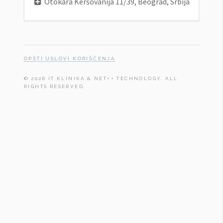
Otokara Keršovanija 11/39, Beograd, Srbija
OPŠTI USLOVI KORIŠĆENJA
© 2026 IT KLINIKA & NET++ TECHNOLOGY. ALL
RIGHTS RESERVED.