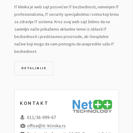
IT klinika je web sajt posvećen IT bezbednosti, namenjen IT
profesionalcima, IT security specijalistima i svima koji brinu
za zdravlje IT sistema. Kroz ovaj web sajt želimo da na
zanimljiv način prikažemo aktuelne teme iz oblasti IT
bezbednosti i predstavimo proizvode, ali i besplatne
načine koji mogu da vam pomognu da unapredite vašu IT
bezbednost.
DETALJNIJE
KONTAKT
011/36-999-67
office@it-klinika.rs