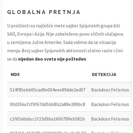
GLOBALNA PRETNJA
U prošlosti su najčešće mete sajber špijunskih grupa bili
SAD, Evropa i Azija. Nije zabeleženo puno sličnih slučajeva
u zemljama Južne Amerike. Sada vidimo da se situacija
menja. Broj sajber špijunskih aktivnosti stalno raste i čini
se da
nijedan deo sveta nije pošteđen
.
MD5
DETEKCIJA
514f85ebb05cad9e004eee89dde2ed07
Backdoor.Felismus
00d356a7cf9f67dd5bb8b2a88e289bc8
Backdoor.Felismus
c1f65ddabcc1f23d9ba1600789eb581b
Backdoor.Felismus