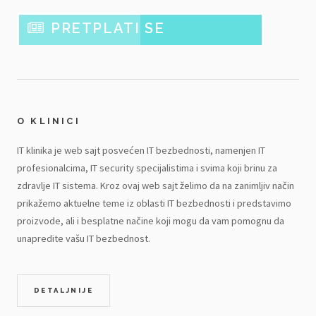
PRETPLATI SE
O KLINICI
IT klinika je web sajt posvećen IT bezbednosti, namenjen IT
profesionalcima, IT security specijalistima i svima koji brinu za
zdravlje IT sistema. Kroz ovaj web sajt želimo da na zanimljiv način
prikažemo aktuelne teme iz oblasti IT bezbednosti i predstavimo
proizvode, ali i besplatne načine koji mogu da vam pomognu da
unapredite vašu IT bezbednost.
DETALJNIJE