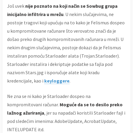
Još uvek
nije poznato na koji način se Sowbug grupa
inicijalno infiltrira u mrežu
. U nekim slučajevima, ne
postoje tragovi koji upućuju na to kako je Felismus dospeo
u kompromitovane računare što verovatno znači da je
došao preko drugih kompromitovanih računara u mreži. U
nekim drugim slučajevima, postoje dokazi da je Felismus
instaliran pomoću Starloader alata (Trojan.Starloader).
Starloader instalira i dekriptuje podatke sa fajla pod
nazivom Stars.jpg i isporučuje alate koji kradu
kredencijale, kao i
keyloggere
.
Ne zna se ni kako je Starloader dospeo na
kompromitovani računar.
Moguće da se to desilo preko
lažnog ažuriranja
, jer su napadači koristili Starloader fajl i
pod sledećim imenima: AdobeUpdate, AcrobatUpdate,
INTELUPDATE itd.