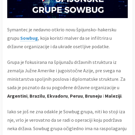
Symantec je nedavno otkrio novu špijunsko-hakersku
grupu
Sowbug
, koja koristi malver da se infiltrira u
državne organizacije i da ukrade osetljive podatke.
Grupa je fokusirana na špijunažu državnih struktura iz
zemalja Južne Amerike i jugoistočne Azije, pre svega na
ministarstva spoljnih poslova i diplomatske strukture. Za
sada je poznato da su pogođene državne organizacije u
Argentini
,
Brazilu
,
Ekvadoru
,
Peruu
,
Bruneju
i
Maleziji
.
Iako se još ne zna odakle je Sowbug grupa, niti ko stoji iza
nje, vrlo je verovatno da se radi o operaciji koju podržava
neka država. Sowbug grupa očigledno ima na raspolaganju