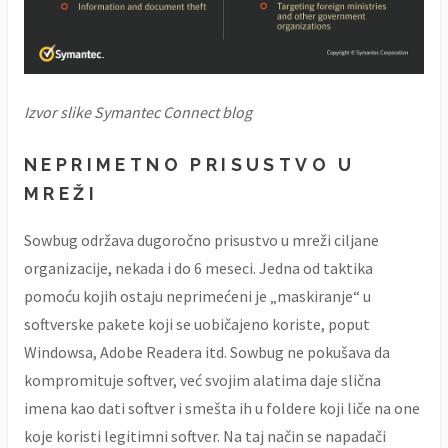
Izvor slike Symantec Connect blog
NEPRIMETNO PRISUSTVO U
MREŽI
Sowbug održava dugoročno prisustvo u mreži ciljane
organizacije, nekada i do 6 meseci. Jedna od taktika
pomoću kojih ostaju neprimećeni je „maskiranje“ u
softverske pakete koji se uobičajeno koriste, poput
Windowsa, Adobe Readera itd. Sowbug ne pokušava da
kompromituje softver, već svojim alatima daje slična
imena kao dati softver i smešta ih u foldere koji liče na one
koje koristi legitimni softver. Na taj način se napadači