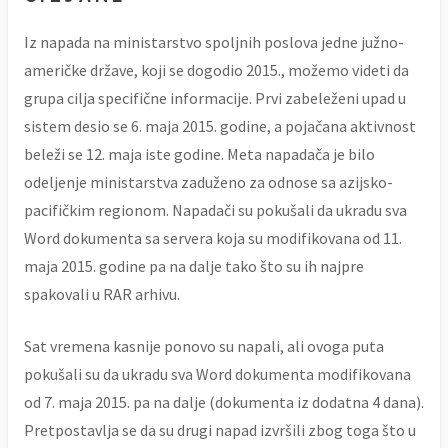
Iz napada na ministarstvo spoljnih poslova jedne južno-
američke države, koji se dogodio 2015., možemo videti da
grupa cilja specifične informacije. Prvi zabeleženi upad u
sistem desio se 6. maja 2015. godine, a pojačana aktivnost
beleži se 12. maja iste godine. Meta napadača je bilo
odeljenje ministarstva zaduženo za odnose sa azijsko-
pacifičkim regionom. Napadači su pokušali da ukradu sva
Word dokumenta sa servera koja su modifikovana od 11.
maja 2015. godine pa na dalje tako što su ih najpre
spakovali u RAR arhivu.
Sat vremena kasnije ponovo su napali, ali ovoga puta
pokušali su da ukradu sva Word dokumenta modifikovana
od 7. maja 2015. pa na dalje (dokumenta iz dodatna 4 dana).
Pretpostavlja se da su drugi napad izvršili zbog toga što u