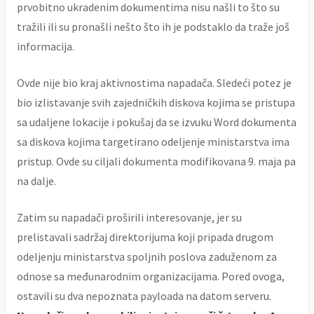
prvobitno ukradenim dokumentima nisu našli to što su
tražili ili su pronašli nešto što ih je podstaklo da traže još
informacija.
Ovde nije bio kraj aktivnostima napadača. Sledeći potez je
bio izlistavanje svih zajedničkih diskova kojima se pristupa
sa udaljene lokacije i pokušaj da se izvuku Word dokumenta
sa diskova kojima targetirano odeljenje ministarstva ima
pristup. Ovde su ciljali dokumenta modifikovana 9. maja pa
na dalje.
Zatim su napadači proširili interesovanje, jer su
prelistavali sadržaj direktorijuma koji pripada drugom
odeljenju ministarstva spoljnih poslova zaduženom za
odnose sa međunarodnim organizacijama. Pored ovoga,
ostavili su dva nepoznata payloada na datom serveru.