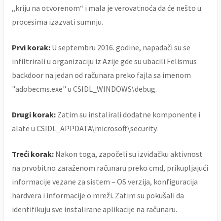
„kriju na otvorenom“ i mala je verovatnoća da će nešto u
procesima izazvati sumnju.
Prvi korak:
U septembru 2016. godine, napadači su se
infiltrirali u organizaciju iz Azije gde su ubacili Felismus
backdoor na jedan od računara preko fajla sa imenom
"adobecms.exe" u CSIDL_WINDOWS\debug.
Drugi korak:
Zatim su instalirali dodatne komponente i
alate u CSIDL_APPDATA\microsoft\security.
Treći korak:
Nakon toga, započeli su izviđačku aktivnost
na prvobitno zaraženom računaru preko cmd, prikupljajući
informacije vezane za sistem – OS verzija, konfiguracija
hardvera i informacije o mreži. Zatim su pokušali da
identifikuju sve instalirane aplikacije na računaru.