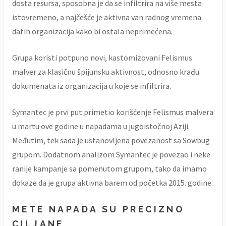
dosta resursa, sposobna je da se infiltrira na više mesta
istovremeno, a najčešće je aktivna van radnog vremena
datih organizacija kako bi ostala neprimećena.
Grupa koristi potpuno novi, kastomizovani Felismus
malver za klasičnu špijunsku aktivnost, odnosno krađu
dokumenata iz organizacija u koje se infiltrira.
Symantec je prvi put primetio korišćenje Felismus malvera
u martu ove godine u napadama u jugoistočnoj Aziji.
Međutim, tek sada je ustanovljena povezanost sa Sowbug
grupom. Dodatnom analizom Symantec je povezao i neke
ranije kampanje sa pomenutom grupom, tako da imamo
dokaze da je grupa aktivna barem od početka 2015. godine.
METE NAPADA SU PRECIZNO
CILJANE