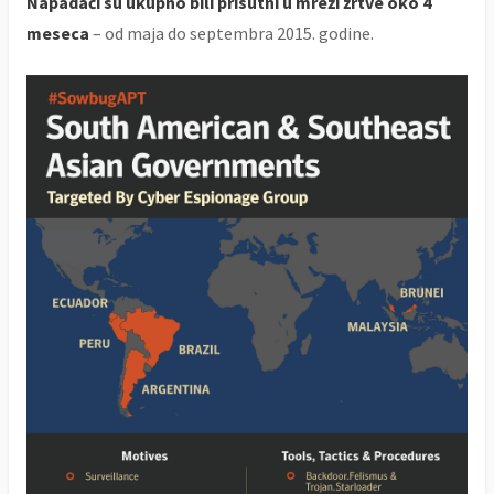
Napadači su ukupno bili prisutni u mreži žrtve oko 4
meseca
– od maja do septembra 2015. godine.