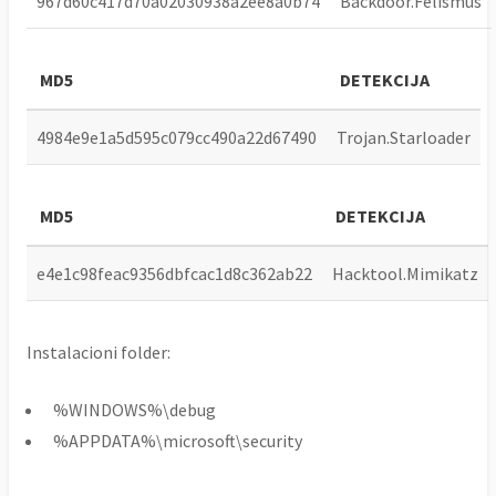
967d60c417d70a02030938a2ee8a0b74
Backdoor.Felismus
MD5
DETEKCIJA
4984e9e1a5d595c079cc490a22d67490
Trojan.Starloader
MD5
DETEKCIJA
e4e1c98feac9356dbfcac1d8c362ab22
Hacktool.Mimikatz
Instalacioni folder:
%WINDOWS%\debug
%APPDATA%\microsoft\security