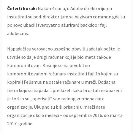
Četvrti korak:
Nakon 4 dana, u Adobe direktorijumu
instalirali su pod-direktorijum sa nazivom common gde su
ponovo ubacili (verovatno ažuriran) backdoor fajl
adobecms.
Napadači su verovatno uspešno obavili zadatak pošto je
utvrđeno da je drugi računar koji je bio meta takođe
kompromitovan. Kasnije su na prvobitno
kompromitovanom računaru instalirali fajl fb kojim su
kopirali Felismus na ostale računare u mreži. Dodatna
mera koju su napadači preduzeli kako bi ostali neopaženi
je to što su „operisali“ van radnog vremena date
organizacije. Ukupno su bili prisutni u mreži date
organizacije oko 6 meseci – od septembra 2016. do marta
2017. godine.