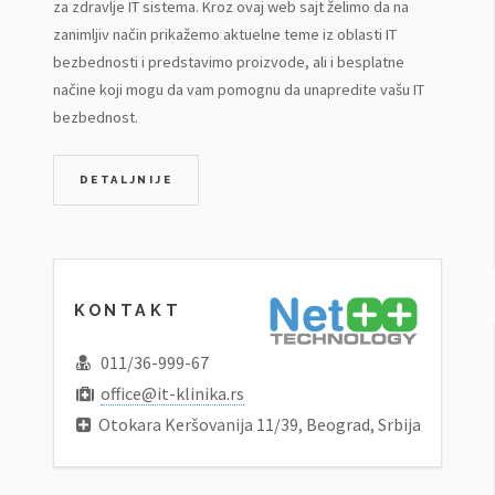
za zdravlje IT sistema. Kroz ovaj web sajt želimo da na
zanimljiv način prikažemo aktuelne teme iz oblasti IT
bezbednosti i predstavimo proizvode, ali i besplatne
načine koji mogu da vam pomognu da unapredite vašu IT
bezbednost.
DETALJNIJE
KONTAKT
011/36-999-67
office@it-klinika.rs
Otokara Keršovanija 11/39, Beograd, Srbija