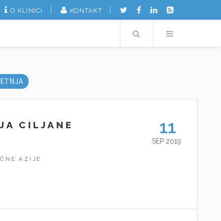
O KLINICI
KONTAKT
Search
Menu
ETNJA
11
JA CILJANE
SEP 2019
ČNE AZIJE.