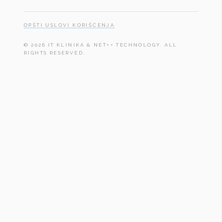
OPŠTI USLOVI KORIŠĆENJA
© 2026 IT KLINIKA & NET++ TECHNOLOGY. ALL
RIGHTS RESERVED.