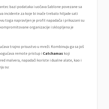
mantec bazi podataka i uočava šablone povezane sa
incidente za koje bi inače trebalo hiljade sati
vu toga napravljen je profil napadača i prikazani su
u kompromitovane organizacije i sklopljena je
ava trajno prisustvo u mreži. Kombinuju ga sa još
ogućava remote pristup i
Catchamas
koji
ed malvera, napadači koriste i dualne alate, kao i
ju su: