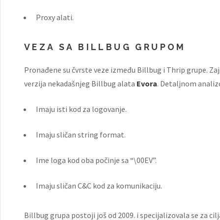
Proxy alati.
VEZA SA BILLBUG GRUPOM
Pronađene su čvrste veze između Billbug i Thrip grupe. Zaj
verzija nekadašnjeg Billbug alata
Evora
. Detaljnom analiz
Imaju isti kod za logovanje.
Imaju sličan string format.
Ime loga kod oba počinje sa “\00EV”.
Imaju sličan C&C kod za komunikaciju.
Billbug grupa postoji još od 2009. i specijalizovala se za ci