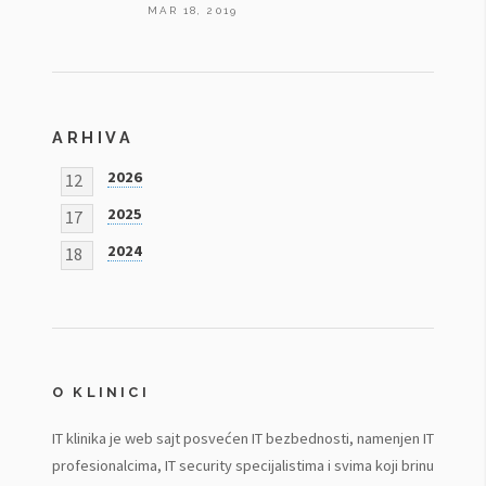
MAR 18, 2019
ARHIVA
2026
12
2025
17
2024
18
O KLINICI
IT klinika je web sajt posvećen IT bezbednosti, namenjen IT
profesionalcima, IT security specijalistima i svima koji brinu