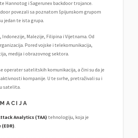
ate Hannotog i Sagerunex backdoor trojance.
ackdoor povezali sa poznatom špijunskom grupom
u jedan te ista grupa.
Indonezije, Malezije, Filipina i Vijetnama. Od
rganizacija. Pored vojske i telekomunikacija,
ja, medija i obrazovnog sektora.
 operater satelitskih komunikacija, a čini su da je
tivnosti kompanije. U te svrhe, pretraživali su i
u satelita.
RMACIJA
ttack Analytics (TAA)
tehnologiju, koja je
 (EDR)
.