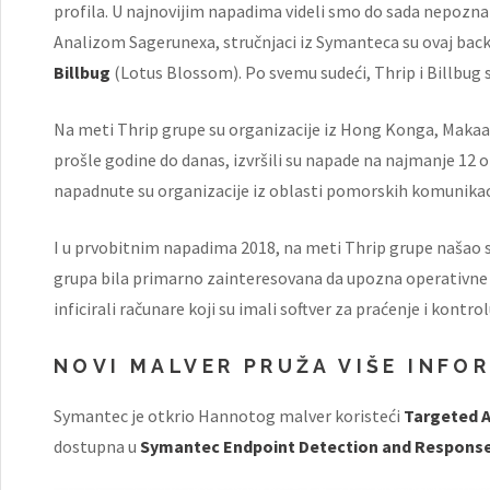
profila. U najnovijim napadima videli smo do sada nepozn
Analizom Sagerunexa, stručnjaci iz Symanteca su ovaj b
Billbug
(Lotus Blossom). Po svemu sudeći, Thrip i Billbug s
Na meti Thrip grupe su organizacije iz Hong Konga, Makaa, 
prošle godine do danas, izvršili su napade na najmanje 12 o
napadnute su organizacije iz oblasti pomorskih komunikaci
I u prvobitnim napadima 2018, na meti Thrip grupe našao se
grupa bila primarno zainteresovana da upozna operativne ak
inficirali računare koji su imali softver za praćenje i kontrol
NOVI MALVER PRUŽA VIŠE INFO
Symantec je otkrio Hannotog malver koristeći
Targeted A
dostupna u
Symantec Endpoint Detection and Response