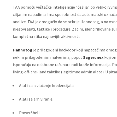
TAA pomoću veštačke inteligencije “češlja” po velikoj Sy
ciljanim napadima. Ima sposobnost da automatski označava 
analize. TAA je omogućio da se otkrije Hannotog, a na osno
njegovi alati, taktike i procedure. Zatim, identifikovane s
kompletna slika najnovijih aktivnosti.
Hannotog
je prilagođeni backdoor koji napadačima omoguć
nekim prilagođenim malverima, poput
Sagerunex
koji om
isporučuju na odabrane računare radi krađe informacija. Por
living-off-the-land taktike (legitimne admin alate). U pitan
Alati za izvlačenje kredencijala.
Alati za arhiviranje.
PowerShell.