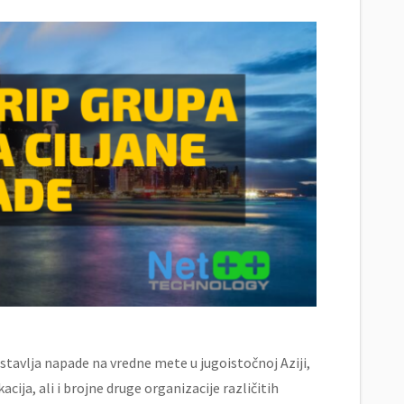
stavlja napade na vredne mete u jugoistočnoj Aziji,
cija, ali i brojne druge organizacije različitih