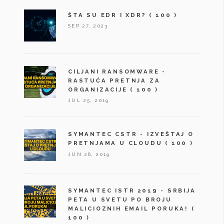
ŠTA SU EDR I XDR?
( 100 )
SEP 27, 2023
CILJANI RANSOMWARE -
RASTUĆA PRETNJA ZA
ORGANIZACIJE
( 100 )
JUL 25, 2019
SYMANTEC CSTR - IZVEŠTAJ O
PRETNJAMA U CLOUDU
( 100 )
JUN 26, 2019
SYMANTEC ISTR 2019 - SRBIJA
PETA U SVETU PO BROJU
MALICIOZNIH EMAIL PORUKA!
(
100 )