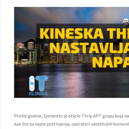
Prošle godine, Symantec je otkrio Thrip APT grupu koja na
kao što su vojna postrojenja, operateri satelitskih komunika