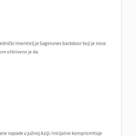
ednički imenitelj je Sagerunex backdoor koji je nova
om otkriveno je da:
ljane napade u južnoj Aziji. Inicijalno kompromituje