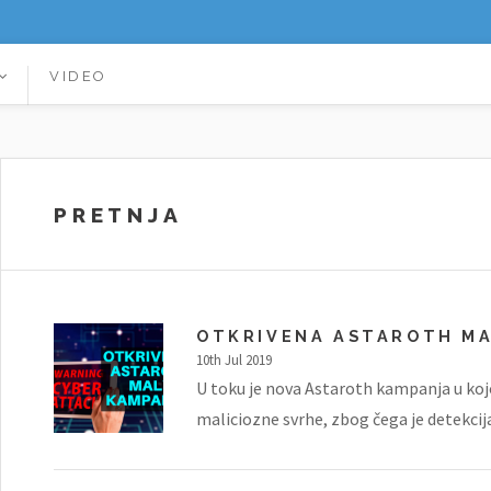
VIDEO
PRETNJA
OTKRIVENA ASTAROTH M
10th Jul 2019
U toku je nova Astaroth kampanja u kojoj
maliciozne svrhe, zbog čega je detekcija