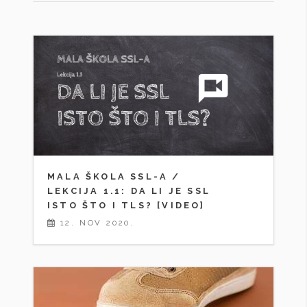
MALA ŠKOLA SSL-A /
LEKCIJA 1.1: DA LI JE SSL
ISTO ŠTO I TLS? [VIDEO]
12. NOV 2020.