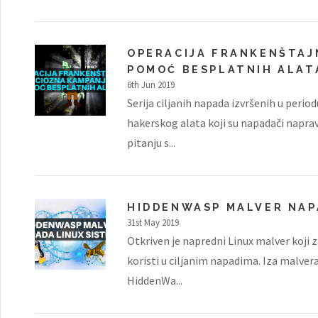
OPERACIJA FRANKENŠTAJ
POMOĆ BESPLATNIH ALAT
6th Jun 2019
Serija ciljanih napada izvršenih u perio
hakerskog alata koji su napadači napra
pitanju s...
HIDDENWASP MALVER NAP
31st May 2019
Otkriven je napredni Linux malver koji z
koristi u ciljanim napadima. Iza malvera
HiddenWa...