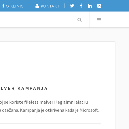
O KLINICI
KONTAKT
Search
Menu
ALVER KAMPANJA
 se koriste fileless malver i legitimni alati u
 otežana. Kampanja je otkrivena kada je Microsoft...