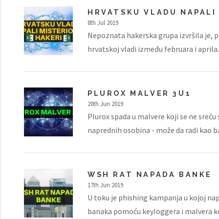
HRVATSKU VLADU NAPALI 
8th Jul 2019
Nepoznata hakerska grupa izvršila je, po
hrvatskoj vladi između februara i aprila.
PLUROX MALVER 3U1
20th Jun 2019
Plurox spada u malvere koji se ne sreću 
naprednih osobina - može da radi kao b
WSH RAT NAPADA BANKE
17th Jun 2019
U toku je phishing kampanja u kojoj napad
banaka pomoću keyloggera i malvera koji