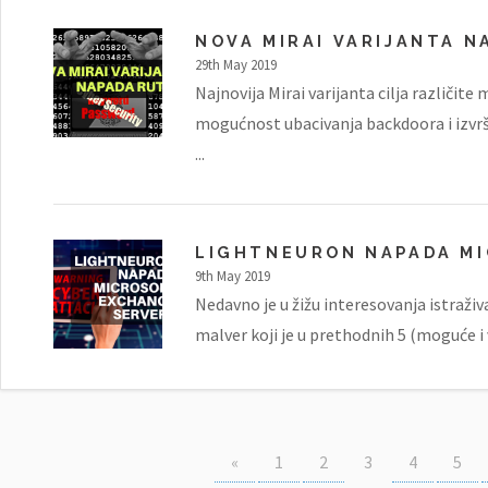
NOVA MIRAI VARIJANTA N
29th May 2019
Najnovija Mirai varijanta cilja različite
mogućnost ubacivanja backdoora i izvrš
...
LIGHTNEURON NAPADA M
9th May 2019
Nedavno je u žižu interesovanja istraživ
malver koji je u prethodnih 5 (moguće i
«
1
2
3
4
5