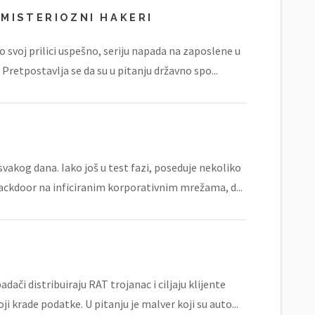
MISTERIOZNI HAKERI
 svoj prilici uspešno, seriju napada na zaposlene u
 Pretpostavlja se da su u pitanju državno spo...
svakog dana. Iako još u test fazi, poseduje nekoliko
ackdoor na inficiranim korporativnim mrežama, d...
ači distribuiraju RAT trojanac i ciljaju klijente
 krade podatke. U pitanju je malver koji su auto...