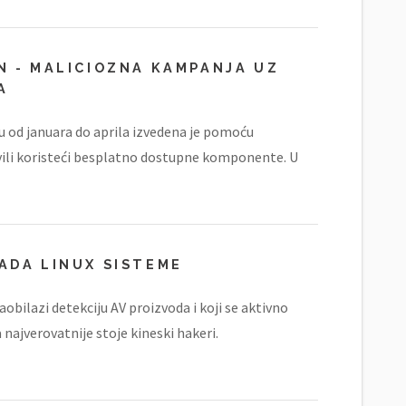
N - MALICIOZNA KAMPANJA UZ
A
du od januara do aprila izvedena je pomoću
vili koristeći besplatno dostupne komponente. U
ADA LINUX SISTEME
aobilazi detekciju AV proizvoda i koji se aktivno
 najverovatnije stoje kineski hakeri.