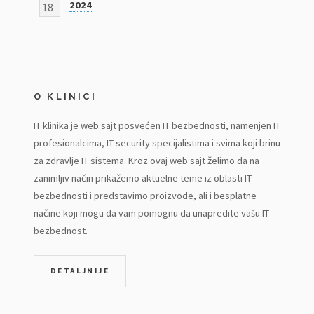
2024
18
O KLINICI
IT klinika je web sajt posvećen IT bezbednosti, namenjen IT
profesionalcima, IT security specijalistima i svima koji brinu
za zdravlje IT sistema. Kroz ovaj web sajt želimo da na
zanimljiv način prikažemo aktuelne teme iz oblasti IT
bezbednosti i predstavimo proizvode, ali i besplatne
načine koji mogu da vam pomognu da unapredite vašu IT
bezbednost.
DETALJNIJE