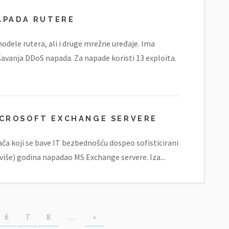
APADA RUTERE
 modele rutera, ali i druge mrežne uređaje. Ima
avanja DDoS napada. Za napade koristi 13 exploita.
ICROSOFT EXCHANGE SERVERE
ača koji se bave IT bezbednošću dospeo sofisticirani
 više) godina napadao MS Exchange servere. Iza...
6
7
8
…
»