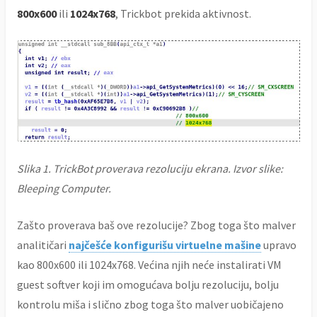
800x600
ili
1024x768
, Trickbot prekida aktivnost.
Slika 1. TrickBot proverava rezoluciju ekrana. Izvor slike:
Bleeping Computer.
Zašto proverava baš ove rezolucije? Zbog toga što malver
analitičari
najčešće konfigurišu virtuelne mašine
upravo
kao 800x600 ili 1024x768. Većina njih neće instalirati VM
guest softver koji im omogućava bolju rezoluciju, bolju
kontrolu miša i slično zbog toga što malver uobičajeno