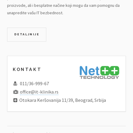
proizvode, ali i besplatne načine koji mogu da vam pomognu da
unapredite vašu IT bezbednost.
DETALJNIJE
KONTAKT
011/36-999-67
office@it-klinika.rs
Otokara Keršovanija 11/39, Beograd, Srbija