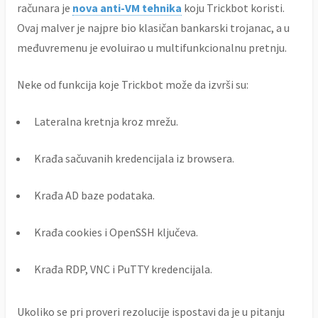
računara je
nova anti-VM tehnika
koju Trickbot koristi.
Ovaj malver je najpre bio klasičan bankarski trojanac, a u
međuvremenu je evoluirao u multifunkcionalnu pretnju.
Neke od funkcija koje Trickbot može da izvrši su:
Lateralna kretnja kroz mrežu.
Krađa sačuvanih kredencijala iz browsera.
Krađa AD baze podataka.
Krađa cookies i OpenSSH ključeva.
Krađa RDP, VNC i PuTTY kredencijala.
Ukoliko se pri proveri rezolucije ispostavi da je u pitanju