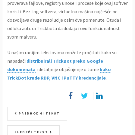
proverava fajlove, registry unose i procese koje ovaj softver
koristi. Bez tog softvera, virtuelna mašina najčešće ne
dozvoljava druge rezolucije osim dve pomenute. Otuda i
odluka autora Trickbota da dodaju i ovu funkcionalnost
svom malveru.
U našim ranijim tekstovima možete pročitati kako su
napadači
distribuirali TrickBot preko Google
dokumenata
i detaljnije objašnjenje o tome
kako
TrickBot krade RDP, VNC i PuTTY kredencijale
.
PREDHODNI TEKST
SLEDEĆI TEKST