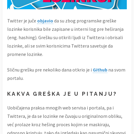
Twitter je juče
objavio
da su zbog programske greške
lozinke korisnika bile zapisane u interni log pre heširanja
(eng. hashing). Grešku su otkrili ljudi iz Twittera i obrisali
lozinke, ali se svim korisnicima Twittera savetuje da
promene lozinke.
Sličnu grešku pre nekoliko dana otkrio je i
Github
na svom
portalu.
KAKVA GREŠKA JE U PITANJU?
Uobičajena praksa mnogih web servisa i portala, pa i
Twittera, je da se lozinke ne čuvaju u originalnom obliku,
već prolaze kroz hešing proces kojim se maskiraju,
odnosno kriptuju, tako da izgledaju kao nasumični skupovi