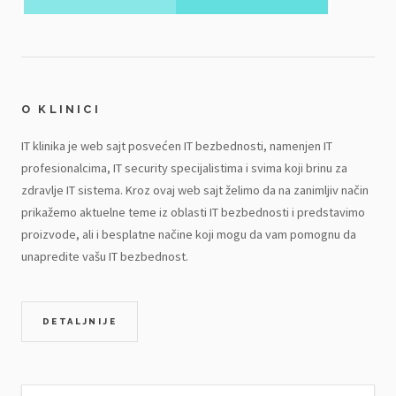
O KLINICI
IT klinika je web sajt posvećen IT bezbednosti, namenjen IT
profesionalcima, IT security specijalistima i svima koji brinu za
zdravlje IT sistema. Kroz ovaj web sajt želimo da na zanimljiv način
prikažemo aktuelne teme iz oblasti IT bezbednosti i predstavimo
proizvode, ali i besplatne načine koji mogu da vam pomognu da
unapredite vašu IT bezbednost.
DETALJNIJE