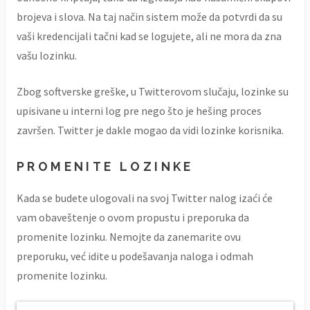
brojeva i slova. Na taj način sistem može da potvrdi da su
vaši kredencijali tačni kad se logujete, ali ne mora da zna
vašu lozinku.
Zbog softverske greške, u Twitterovom slučaju, lozinke su
upisivane u interni log pre nego što je hešing proces
završen. Twitter je dakle mogao da vidi lozinke korisnika.
PROMENITE LOZINKE
Kada se budete ulogovali na svoj Twitter nalog izaći će
vam obaveštenje o ovom propustu i preporuka da
promenite lozinku. Nemojte da zanemarite ovu
preporuku, već idite u podešavanja naloga i odmah
promenite lozinku.