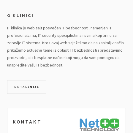
O KLINICI
IT klinika je web sajt posvećen IT bezbednosti, namenjen IT
profesionalcima, IT security specijalistima i svima koji brinu za
zdravlje IT sistema. Kroz ovaj web sajt želimo da na zanimljiv način
prikažemo aktuelne teme iz oblasti IT bezbednosti i predstavimo
proizvode, ali i besplatne načine koji mogu da vam pomognu da
unapredite vašu IT bezbednost.
DETALJNIJE
KONTAKT