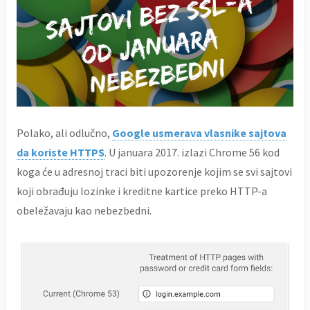
Polako, ali odlučno,
Google usmerava vlasnike sajtova
da koriste HTTPS
. U januara 2017. izlazi Chrome 56 kod
koga će u adresnoj traci biti upozorenje kojim se svi sajtovi
koji obrađuju lozinke i kreditne kartice preko HTTP-a
obeležavaju kao nebezbedni.