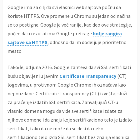
Google ima za cilj da svi vlasnici web sajtova počnu da
koriste HTTPS. Ove promene u Chromu su jedan od načina
se to postigne. Google je već ranije, kao deo ove strategije,
počeo da u rezutatima Google pretrage
bolje rangira
sajtove sa HTTPS
, odnosno da im dodeljuje prioritetno
mesto.
Takođe, od juna 2016. Google zahteva da svi SSL sertifikati
budu objavljeni u javnim
Certificate Transparency
(CT)
logovima, u protivnom Google Chrome ih označava kao
nepouzdane. Certificate Transparency (CT) izveštaj služi
za praćenje izdatih SSL sertifikata. Zahvaljujući CT-u
vlasnici domena mogu da vide sve sertifikate izdate za
njihove domene i da znaju koje sertifikaciono telo je izdalo
sertifikat, tako da ne može da se desi da neko
sertifikaciono telo izda SSL sertifikat bez znanja vlasnika