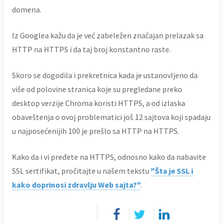
domena.
Iz Googlea kažu da je već zabeležen značajan prelazak sa
HTTP na HTTPS i da taj broj konstantno raste.
Skoro se dogodila i prekretnica kada je ustanovljeno da
više od polovine stranica koje su pregledane preko
desktop verzije Chroma koristi HTTPS, a od izlaska
obaveštenja o ovoj problematici još 12 sajtova koji spadaju
u najposećenijih 100 je prešlo sa HTTP na HTTPS.
Kako da i vi pređete na HTTPS, odnosno kako da nabavite
SSL sertifikat, pročitajte u našem tekstu
"Šta je SSL i
kako doprinosi zdravlju Web sajta?"
.