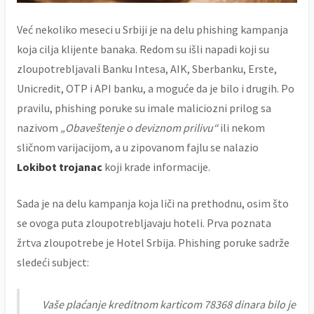
Već nekoliko meseci u Srbiji je na delu phishing kampanja
koja cilja klijente banaka. Redom su išli napadi koji su
zloupotrebljavali Banku Intesa, AIK, Sberbanku, Erste,
Unicredit, OTP i API banku, a moguće da je bilo i drugih. Po
pravilu, phishing poruke su imale maliciozni prilog sa
nazivom
„Obaveštenje o deviznom prilivu“
ili nekom
sličnom varijacijom, a u zipovanom fajlu se nalazio
Lokibot trojanac
koji krade informacije.
Sada je na delu kampanja koja liči na prethodnu, osim što
se ovoga puta zloupotrebljavaju hoteli. Prva poznata
žrtva zloupotrebe je Hotel Srbija. Phishing poruke sadrže
sledeći subject:
Vaše plaćanje kreditnom karticom 78368 dinara bilo je