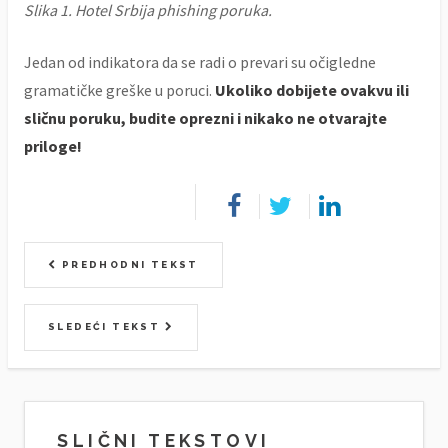
Slika 1. Hotel Srbija phishing poruka.
Jedan od indikatora da se radi o prevari su očigledne
gramatičke greške u poruci.
Ukoliko dobijete ovakvu ili
sličnu poruku, budite oprezni i nikako ne otvarajte
priloge!
PREDHODNI TEKST
SLEDEĆI TEKST
SLIČNI TEKSTOVI