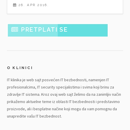
26. APR 2016.
PRETPLATI SE
O KLINICI
IT klinika je web sajt posvećen IT bezbednosti, namenjen IT
profesionalcima, IT security specijalistima i svima koji brinu za
zdravlje IT sistema. Kroz ovaj web sajt želimo da na zanimljiv način
prikažemo aktuelne teme iz oblasti IT bezbednosti i predstavimo
proizvode, ali i besplatne načine koji mogu da vam pomognu da
unapredite vašu IT bezbednost.