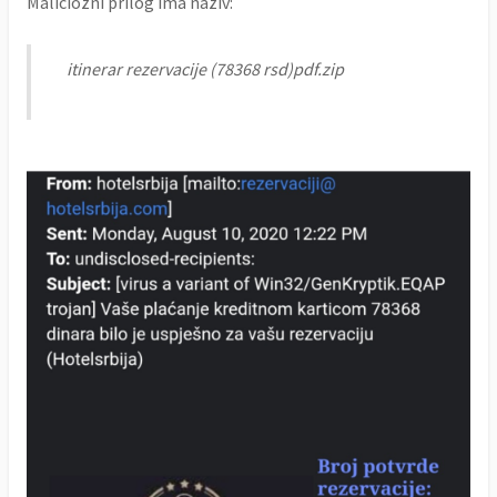
Maliciozni prilog ima naziv:
itinerar rezervacije (78368 rsd)pdf.zip