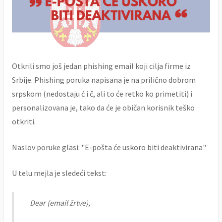
Otkrili smo još jedan phishing email koji cilja firme iz
Srbije. Phishing poruka napisana je na prilično dobrom
srpskom (nedostaju ć i č, ali to će retko ko primetiti) i
personalizovana je, tako da će je običan korisnik teško
otkriti.
Naslov poruke glasi: "E-pošta će uskoro biti deaktivirana"
U telu mejla je sledeći tekst:
Dear (email žrtve),