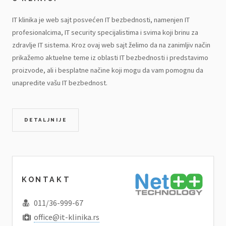
IT klinika je web sajt posvećen IT bezbednosti, namenjen IT
profesionalcima, IT security specijalistima i svima koji brinu za
zdravlje IT sistema. Kroz ovaj web sajt želimo da na zanimljiv način
prikažemo aktuelne teme iz oblasti IT bezbednosti i predstavimo
proizvode, ali i besplatne načine koji mogu da vam pomognu da
unapredite vašu IT bezbednost.
DETALJNIJE
KONTAKT
011/36-999-67
office@it-klinika.rs