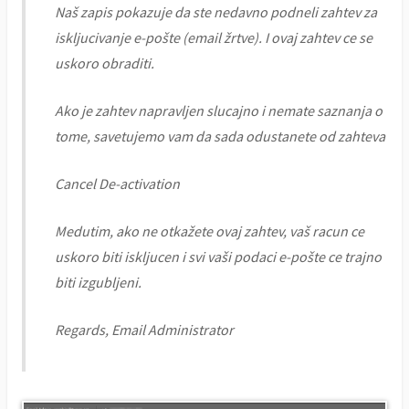
Naš zapis pokazuje da ste nedavno podneli zahtev za
iskljucivanje e-pošte (email žrtve). I ovaj zahtev ce se
uskoro obraditi.
Ako je zahtev napravljen slucajno i nemate saznanja o
tome, savetujemo vam da sada odustanete od zahteva
Cancel De-activation
Medutim, ako ne otkažete ovaj zahtev, vaš racun ce
uskoro biti iskljucen i svi vaši podaci e-pošte ce trajno
biti izgubljeni.
Regards, Email Administrator