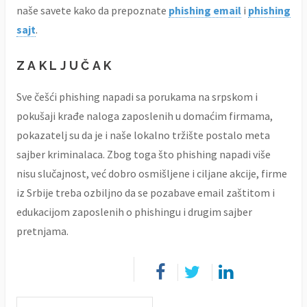
naše savete kako da prepoznate
phishing email
i
phishing
sajt
.
ZAKLJUČAK
Sve češći phishing napadi sa porukama na srpskom i
pokušaji krađe naloga zaposlenih u domaćim firmama,
pokazatelj su da je i naše lokalno tržište postalo meta
sajber kriminalaca. Zbog toga što phishing napadi više
nisu slučajnost, već dobro osmišljene i ciljane akcije, firme
iz Srbije treba ozbiljno da se pozabave email zaštitom i
edukacijom zaposlenih o phishingu i drugim sajber
pretnjama.