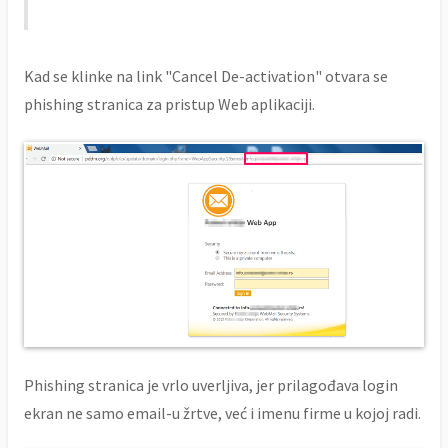
Kad se klinke na link "Cancel De-activation" otvara se
phishing stranica za pristup Web aplikaciji.
Phishing stranica je vrlo uverljiva, jer prilagođava login
ekran ne samo email-u žrtve, već i imenu firme u kojoj radi.