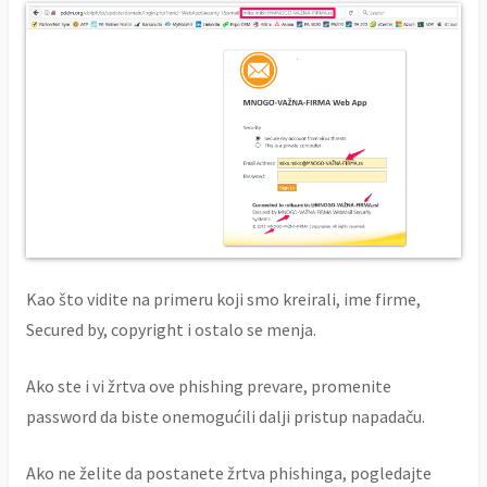
Kao što vidite na primeru koji smo kreirali, ime firme,
Secured by, copyright i ostalo se menja.
Ako ste i vi žrtva ove phishing prevare, promenite
password da biste onemogućili dalji pristup napadaču.
Ako ne želite da postanete žrtva phishinga, pogledajte