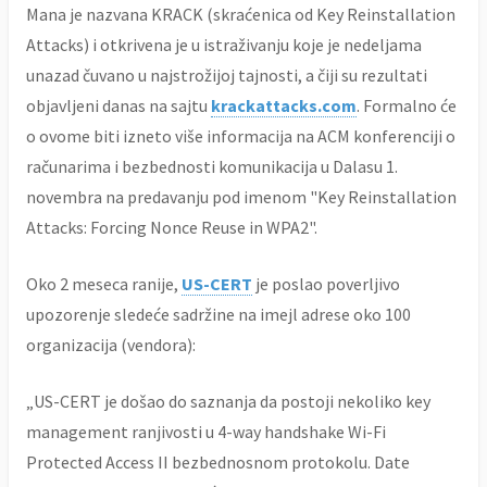
Mana je nazvana KRACK (skraćenica od Key Reinstallation
Attacks) i otkrivena je u istraživanju koje je nedeljama
unazad čuvano u najstrožijoj tajnosti, a čiji su rezultati
objavljeni danas na sajtu
krackattacks.com
. Formalno će
o ovome biti izneto više informacija na ACM konferenciji o
računarima i bezbednosti komunikacija u Dalasu 1.
novembra na predavanju pod imenom "Key Reinstallation
Attacks: Forcing Nonce Reuse in WPA2".
Oko 2 meseca ranije,
US-CERT
je poslao poverljivo
upozorenje sledeće sadržine na imejl adrese oko 100
organizacija (vendora):
„US-CERT je došao do saznanja da postoji nekoliko key
management ranjivosti u 4-way handshake Wi-Fi
Protected Access II bezbednosnom protokolu. Date