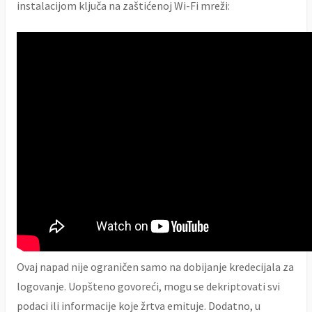
instalacijom ključa na zaštićenoj Wi-Fi mreži:
Ovaj napad nije ograničen samo na dobijanje kredecijala za
logovanje. Uopšteno govoreći, mogu se dekriptovati svi
podaci ili informacije koje žrtva emituje. Dodatno, u