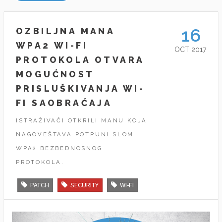
16
OZBILJNA MANA
WPA2 WI-FI
OCT 2017
PROTOKOLA OTVARA
MOGUĆNOST
PRISLUŠKIVANJA WI-
FI SAOBRAĆAJA
ISTRAŽIVAČI OTKRILI MANU KOJA
NAGOVEŠTAVA POTPUNI SLOM
WPA2 BEZBEDNOSNOG
PROTOKOLA.
PATCH
SECURITY
WI-FI