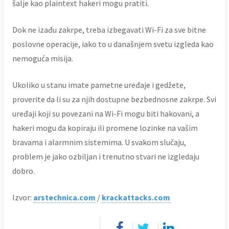
šalje kao plaintext hakeri mogu pratiti.
Dok ne izađu zakrpe, treba izbegavati Wi-Fi za sve bitne
poslovne operacije, iako to u današnjem svetu izgleda kao
nemoguća misija.
Ukoliko u stanu imate pametne uređaje i gedžete,
proverite da li su za njih dostupne bezbednosne zakrpe. Svi
uređaji koji su povezani na Wi-Fi mogu biti hakovani, a
hakeri mogu da kopiraju ili promene lozinke na vašim
bravama i alarmnim sistemima. U svakom slučaju,
problem je jako ozbiljan i trenutno stvari ne izgledaju
dobro.
Izvor:
arstechnica.com
/
krackattacks.com