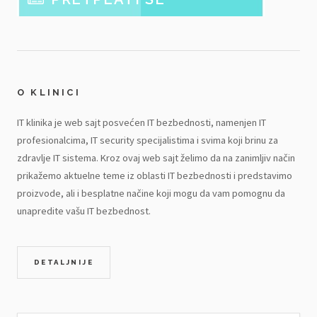
O KLINICI
IT klinika je web sajt posvećen IT bezbednosti, namenjen IT
profesionalcima, IT security specijalistima i svima koji brinu za
zdravlje IT sistema. Kroz ovaj web sajt želimo da na zanimljiv način
prikažemo aktuelne teme iz oblasti IT bezbednosti i predstavimo
proizvode, ali i besplatne načine koji mogu da vam pomognu da
unapredite vašu IT bezbednost.
DETALJNIJE