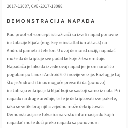
2017-13087, CVE-2017-13088.
DEMONSTRACIJA NAPADA
Kao proof-of-concept istraživači su izveli napad ponovne
instalacije ključa (eng. key reinstallation attack) na
Android pametni telefon. U ovoj demonstraciji, napadač
može da dekriptuje sve podatke koje žrtva emituje.
Napadaču je lako da izvede ovaj napad jer je on naročito
poguban po Linux i Android 6.0 i novije verzije. Razlog je taj
što je Android i Linux moguće prevariti da (ponovo)
instaliraju enkripcijski ključ koji se sastoji samo iz nula. Pri
napadu na druge uređaje, teže je dekriptovati sve pakete,
iako se veliki broj njih svejedno može dekriptovati.
Demonstracija se fokusira na vrstu informacija do kojih
napadač može doći preko napada sa ponovnom