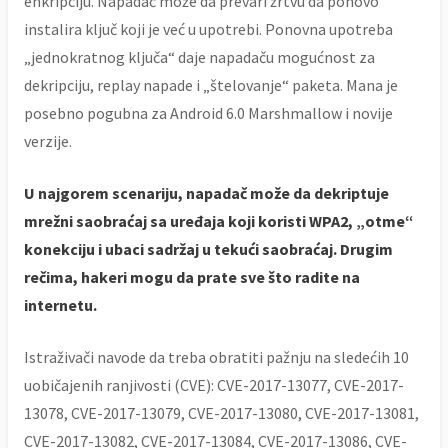
enkripciju. Napadač može da prevari žrtvu da ponovo
instalira ključ koji je već u upotrebi. Ponovna upotreba
„jednokratnog ključa“ daje napadaču mogućnost za
dekripciju, replay napade i „štelovanje“ paketa. Mana je
posebno pogubna za Android 6.0 Marshmallow i novije
verzije.
U najgorem scenariju, napadač može da dekriptuje
mrežni saobraćaj sa uređaja koji koristi WPA2, „otme“
konekciju i ubaci sadržaj u tekući saobraćaj. Drugim
rečima, hakeri mogu da prate sve što radite na
internetu.
Istraživači navode da treba obratiti pažnju na sledećih 10
uobičajenih ranjivosti (CVE): CVE-2017-13077, CVE-2017-
13078, CVE-2017-13079, CVE-2017-13080, CVE-2017-13081,
CVE-2017-13082, CVE-2017-13084, CVE-2017-13086, CVE-