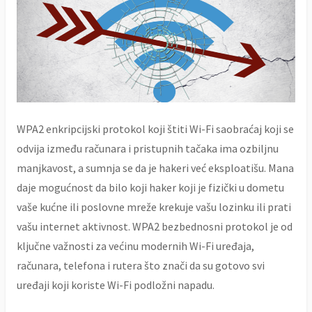
WPA2 enkripcijski protokol koji štiti Wi-Fi saobraćaj koji se
odvija između računara i pristupnih tačaka ima ozbiljnu
manjkavost, a sumnja se da je hakeri već eksploatišu. Mana
daje mogućnost da bilo koji haker koji je fizički u dometu
vaše kućne ili poslovne mreže krekuje vašu lozinku ili prati
vašu internet aktivnost. WPA2 bezbednosni protokol je od
ključne važnosti za većinu modernih Wi-Fi uređaja,
računara, telefona i rutera što znači da su gotovo svi
uređaji koji koriste Wi-Fi podložni napadu.