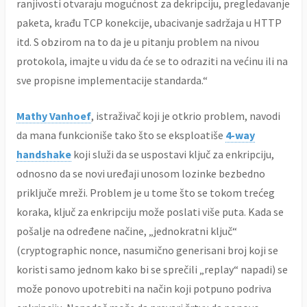
ranjivosti otvaraju mogućnost za dekripciju, pregledavanje
paketa, krađu TCP konekcije, ubacivanje sadržaja u HTTP
itd. S obzirom na to da je u pitanju problem na nivou
protokola, imajte u vidu da će se to odraziti na većinu ili na
sve propisne implementacije standarda.“
Mathy Vanhoef
, istraživač koji je otkrio problem, navodi
da mana funkcioniše tako što se eksploatiše
4-way
handshake
koji služi da se uspostavi ključ za enkripciju,
odnosno da se novi uređaji unosom lozinke bezbedno
priključe mreži. Problem je u tome što se tokom trećeg
koraka, ključ za enkripciju može poslati više puta. Kada se
pošalje na određene načine, „jednokratni ključ“
(cryptographic nonce, nasumično generisani broj koji se
koristi samo jednom kako bi se sprečili „replay“ napadi) se
može ponovo upotrebiti na način koji potpuno podriva