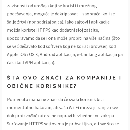
zavisnosti od uređaja koji se koristi i mrežnog
podešavanja, moguće je dekriptovati i saobraćaj koji se
šalje žrtvi (npr. sadržaj sajta). Iako sajtovi i aplikacije
možda koriste HTTPS kao dodatni sloj zaštite,
upozoravamo da se i ona može probiti na više načina (što
se već dešavalo kod softvera koji ne koristi browser, kod
Apple iOS i OS X, Android aplikacija, e-banking aplikacija pa
čak i kod VPN aplikacija).
ŠTA OVO ZNAČI ZA KOMPANIJE I
OBIČNE KORISNIKE?
Pomenuta mana ne znači da će svaki korisnik biti
momentalno hakovan, ali vaša Wi-Fi mreža je ranjiva sve
dok proizvođač rutera ne napravi bezbednosnu zakrpu.
Surfovanje HTTPS sajtovima je prihvatljivo, ali sve što se