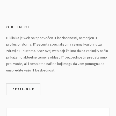
O KLINICI
IT klinika je web sajt posvećen IT bezbednosti, namenjen IT
profesionalcima, IT security specijalistima i svima koji brinu za
zdravlje IT sistema. Kroz ovaj web sajt želimo da na zanimljiv način
prikažemo aktuelne teme iz oblasti IT bezbednosti i predstavimo
proizvode, ali i besplatne načine koji mogu da vam pomognu da
unapredite vašu IT bezbednost.
DETALJNIJE