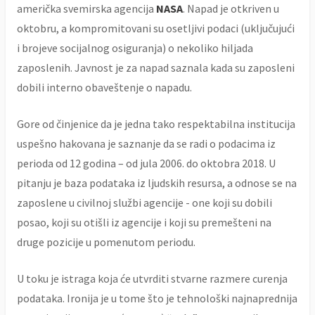
američka svemirska agencija
NASA
. Napad je otkriven u
oktobru, a kompromitovani su osetljivi podaci (uključujući
i brojeve socijalnog osiguranja) o nekoliko hiljada
zaposlenih. Javnost je za napad saznala kada su zaposleni
dobili interno obaveštenje o napadu.
Gore od činjenice da je jedna tako respektabilna institucija
uspešno hakovana je saznanje da se radi o podacima iz
perioda od 12 godina – od jula 2006. do oktobra 2018. U
pitanju je baza podataka iz ljudskih resursa, a odnose se na
zaposlene u civilnoj službi agencije - one koji su dobili
posao, koji su otišli iz agencije i koji su premešteni na
druge pozicije u pomenutom periodu.
U toku je istraga koja će utvrditi stvarne razmere curenja
podataka. Ironija je u tome što je tehnološki najnaprednija