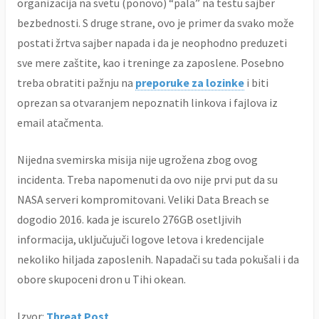
organizacija na svetu (ponovo) “pala” na testu sajber
bezbednosti. S druge strane, ovo je primer da svako može
postati žrtva sajber napada i da je neophodno preduzeti
sve mere zaštite, kao i treninge za zaposlene. Posebno
treba obratiti pažnju na
preporuke za lozinke
i biti
oprezan sa otvaranjem nepoznatih linkova i fajlova iz
email atačmenta.
Nijedna svemirska misija nije ugrožena zbog ovog
incidenta. Treba napomenuti da ovo nije prvi put da su
NASA serveri kompromitovani. Veliki Data Breach se
dogodio 2016. kada je iscurelo 276GB osetljivih
informacija, uključujuči logove letova i kredencijale
nekoliko hiljada zaposlenih. Napadači su tada pokušali i da
obore skupoceni dron u Tihi okean.
Izvor:
Threat Post