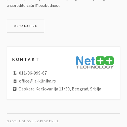
unapredite vašu IT bezbednost.
DETALJNIJE
KONTAKT
011/36-999-67
office@it-klinika.rs
Otokara Keršovanija 11/39, Beograd, Srbija
OPŠTI USLOVI KORIŠĆENJA