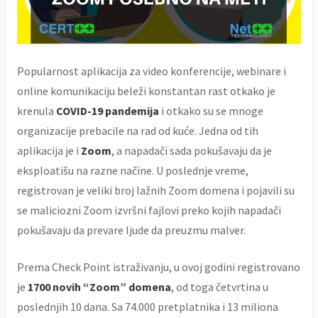
Popularnost aplikacija za video konferencije, webinare i
online komunikaciju beleži konstantan rast otkako je
krenula
COVID-19 pandemija
i otkako su se mnoge
organizacije prebacile na rad od kuće. Jedna od tih
aplikacija je i
Zoom
, a napadači sada pokušavaju da je
eksploatišu na razne načine. U poslednje vreme,
registrovan je veliki broj lažnih Zoom domena i pojavili su
se maliciozni Zoom izvršni fajlovi preko kojih napadači
pokušavaju da prevare ljude da preuzmu malver.
Prema Check Point istraživanju, u ovoj godini registrovano
je
1700 novih “Zoom” domena
, od toga četvrtina u
poslednjih 10 dana. Sa 74.000 pretplatnika i 13 miliona