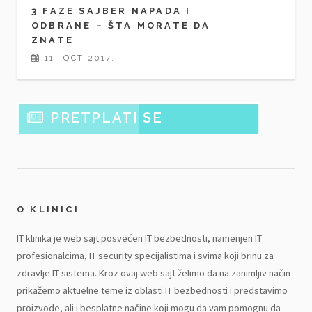
3 FAZE SAJBER NAPADA I
ODBRANE – ŠTA MORATE DA
ZNATE
11. OCT 2017.
PRETPLATI SE
O KLINICI
IT klinika je web sajt posvećen IT bezbednosti, namenjen IT
profesionalcima, IT security specijalistima i svima koji brinu za
zdravlje IT sistema. Kroz ovaj web sajt želimo da na zanimljiv način
prikažemo aktuelne teme iz oblasti IT bezbednosti i predstavimo
proizvode, ali i besplatne načine koji mogu da vam pomognu da