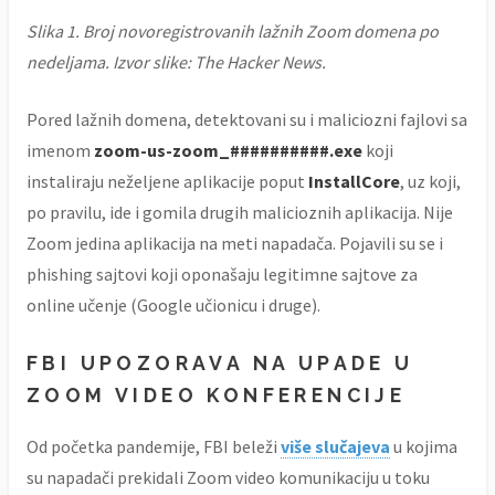
Slika 1. Broj novoregistrovanih lažnih Zoom domena po
nedeljama. Izvor slike: The Hacker News.
Pored lažnih domena, detektovani su i maliciozni fajlovi sa
imenom
zoom-us-zoom_##########.exe
koji
instaliraju neželjene aplikacije poput
InstallCore
, uz koji,
po pravilu, ide i gomila drugih malicioznih aplikacija. Nije
Zoom jedina aplikacija na meti napadača. Pojavili su se i
phishing sajtovi koji oponašaju legitimne sajtove za
online učenje (Google učionicu i druge).
FBI UPOZORAVA NA UPADE U
ZOOM VIDEO KONFERENCIJE
Od početka pandemije, FBI beleži
više slučajeva
u kojima
su napadači prekidali Zoom video komunikaciju u toku