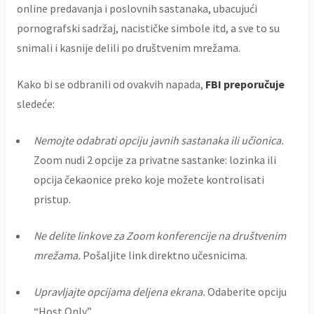
online predavanja i poslovnih sastanaka, ubacujući
pornografski sadržaj, nacističke simbole itd, a sve to su
snimali i kasnije delili po društvenim mrežama.
Kako bi se odbranili od ovakvih napada,
FBI preporučuje
sledeće:
Nemojte odabrati opciju javnih sastanaka ili učionica.
Zoom nudi 2 opcije za privatne sastanke: lozinka ili
opcija čekaonice preko koje možete kontrolisati
pristup.
Ne delite linkove za Zoom konferencije na društvenim
mrežama.
Pošaljite link direktno učesnicima.
Upravljajte opcijama deljena ekrana.
Odaberite opciju
“Host Only”.