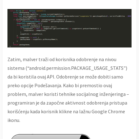
Zatim, malver traži od korisnika odobrenje na nivou
sistema (“android.permission.PACKAGE_USAGE_STATS")
da bi koristila ovaj API. Odobrenje se može dobiti samo
preko opcije Podešavanja. Kako bi premostio ovaj
problem, malver koristi tehnike socijalnog inženjeringa –
programiran je da započne aktivnost odobrenja pristupa
korišćenju kada korisnik klikne na lažnu Google Chrome
ikonu.