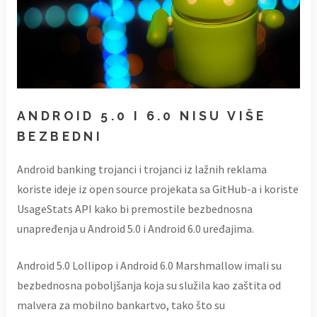
ANDROID 5.0 I 6.0 NISU VIŠE
BEZBEDNI
Android banking trojanci i trojanci iz lažnih reklama
koriste ideje iz open source projekata sa GitHub-a i koriste
UsageStats API kako bi premostile bezbednosna
unapređenja u Android 5.0 i Android 6.0 uređajima.
Android 5.0 Lollipop i Android 6.0 Marshmallow imali su
bezbednosna poboljšanja koja su služila kao zaštita od
malvera za mobilno bankartvo, tako što su