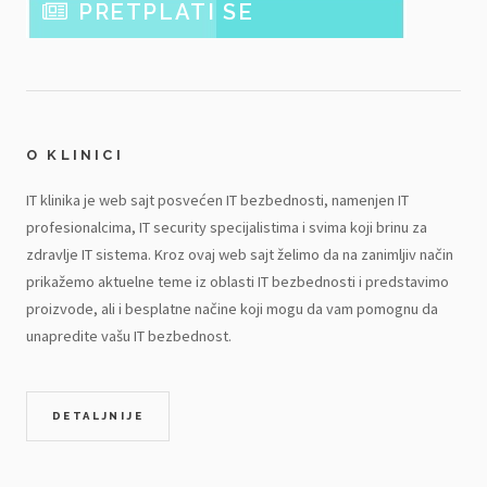
PRETPLATI SE
O KLINICI
IT klinika je web sajt posvećen IT bezbednosti, namenjen IT
profesionalcima, IT security specijalistima i svima koji brinu za
zdravlje IT sistema. Kroz ovaj web sajt želimo da na zanimljiv način
prikažemo aktuelne teme iz oblasti IT bezbednosti i predstavimo
proizvode, ali i besplatne načine koji mogu da vam pomognu da
unapredite vašu IT bezbednost.
DETALJNIJE