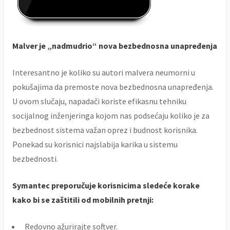
Malver je „nadmudrio“ nova bezbednosna unapređenja
Interesantno je koliko su autori malvera neumorni u
pokušajima da premoste nova bezbednosna unapređenja.
U ovom slučaju, napadači koriste efikasnu tehniku
socijalnog inženjeringa kojom nas podsećaju koliko je za
bezbednost sistema važan oprez i budnost korisnika.
Ponekad su korisnici najslabija karika u sistemu
bezbednosti.
Symantec preporučuje korisnicima sledeće korake
kako bi se zaštitili od mobilnih pretnji:
Redovno ažurirajte softver.