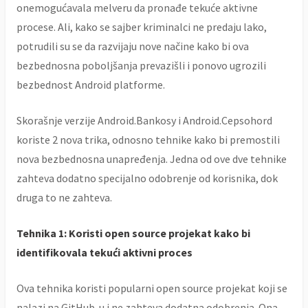
onemogućavala melveru da pronađe tekuće aktivne
procese. Ali, kako se sajber kriminalci ne predaju lako,
potrudili su se da razvijaju nove načine kako bi ova
bezbednosna poboljšanja prevazišli i ponovo ugrozili
bezbednost Android platforme.
Skorašnje verzije Android.Bankosy i Android.Cepsohord
koriste 2 nova trika, odnosno tehnike kako bi premostili
nova bezbednosna unapređenja. Jedna od ove dve tehnike
zahteva dodatno specijalno odobrenje od korisnika, dok
druga to ne zahteva.
Tehnika 1: Koristi open source projekat kako bi
identifikovala tekući aktivni proces
Ova tehnika koristi popularni open source projekat koji se
nalazi na GitHub-u i ne zahteva dodatna odobrenja. Ona