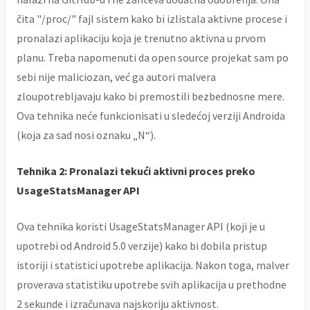
čita "/proc/" fajl sistem kako bi izlistala aktivne procese i
pronalazi aplikaciju koja je trenutno aktivna u prvom
planu. Treba napomenuti da open source projekat sam po
sebi nije maliciozan, već ga autori malvera
zloupotrebljavaju kako bi premostili bezbednosne mere.
Ova tehnika neće funkcionisati u sledećoj verziji Androida
(koja za sad nosi oznaku „N“).
Tehnika 2: Pronalazi tekući aktivni proces preko
UsageStatsManager API
Ova tehnika koristi UsageStatsManager API (koji je u
upotrebi od Android 5.0 verzije) kako bi dobila pristup
istoriji i statistici upotrebe aplikacija. Nakon toga, malver
proverava statistiku upotrebe svih aplikacija u prethodne
2 sekunde i izračunava najskoriju aktivnost.