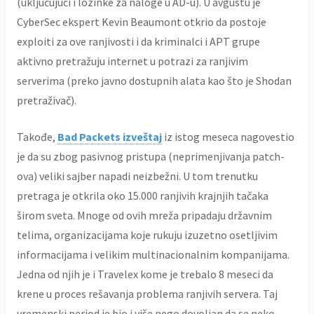
(uključujući i lozinke za naloge u AD-u). U avgustu je
CyberSec ekspert Kevin Beaumont otkrio da postoje
exploiti za ove ranjivosti i da kriminalci i APT grupe
aktivno pretražuju internet u potrazi za ranjivim
serverima (preko javno dostupnih alata kao što je Shodan
pretraživač).
Takođe,
Bad Packets izveštaj
iz istog meseca nagovestio
je da su zbog pasivnog pristupa (neprimenjivanja patch-
ova) veliki sajber napadi neizbežni. U tom trenutku
pretraga je otkrila oko 15.000 ranjivih krajnjih tačaka
širom sveta. Mnoge od ovih mreža pripadaju državnim
telima, organizacijama koje rukuju izuzetno osetljivim
informacijama i velikim multinacionalnim kompanijama.
Jedna od njih je i Travelex kome je trebalo 8 meseci da
krene u proces rešavanja problema ranjivih servera. Taj
vremenski period je bio i više nego dovoljan da se neko