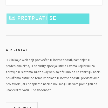
PRETPLATI SE
O KLINICI
IT klinika je web sajt posvećen IT bezbednosti, namenjen IT
profesionalcima, IT security specijalistima i svima koji brinu za
zdravlje IT sistema. Kroz ovaj web sajt želimo da na zanimljiv način
prikažemo aktuelne teme iz oblasti IT bezbednosti i predstavimo
proizvode, ali i besplatne načine koji mogu da vam pomognu da
unapredite vašu IT bezbednost.
DETALJNIJE