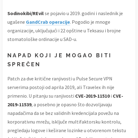
Sodinokibi/REvil
se pojavio u 2019. godini i naslednik je
ugašene
GandCrab operacije
. Pogodio je mnoge
organizacije, uključujući i 22 opštine u Teksasu i brojne
stomatološke ordinacije u SAD-u.
NAPAD KOJI JE MOGAO BITI
SPREČEN
Patch za dve kritične ranjivosti u Pulse Secure VPN
serverima postoji od aprila 2019, ali Travelex ih nije
primenio. U pitanju su ranjivosti
CVE-2019-11510
i
CVE-
2019-11539
, a posebno je opasno što dozvoljavaju
napadačima da se bez validnih kredencijala povežu na
korporativnu mrežu, isključe multifaktorsku kontrolu,
pregledaju logove i keširane lozinke u otvorenom tekstu