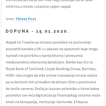
infiltrira u mrežu i otpočne sajber napad.
Izvor:
Threat Post
DOPUNA - 15.01.2020.
Napad na Travelex je ostavio posledice na poslovanje
poznatih banaka u UK-u i ukazao na opasnosti koje mogu
isplivati na površinu u isprepletanoj i povezanoj
međunarodnoj ekonomiji današnjice. Banke kao što su
Royal Bank of Scotland, Lloyds Banking Group, Barclays,
HSBC nisu mogle da vrše online transakcije strane valute
pa su korisnici bili prinuđeni da dolaze lično u poslovnice
da izvrše zamenu. Slučaj je izazvao polemiku o tome kakve
posledice sve veća digitalizacija finansijskog sistema može
imati na kompanije, institucije i korisnike. Efikasno