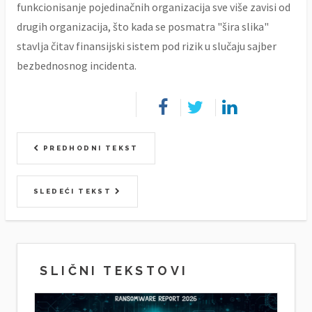
funkcionisanje pojedinačnih organizacija sve više zavisi od
drugih organizacija, što kada se posmatra "šira slika"
stavlja čitav finansijski sistem pod rizik u slučaju sajber
bezbednosnog incidenta.
PREDHODNI TEKST
SLEDEĆI TEKST
SLIČNI TEKSTOVI