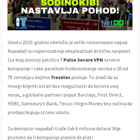
Uvod u 2020. godinu obeležio je veliki ransomware napad.
Napadači su najverovatnije eksploatisali kritičnu ranjivost
(za koju postoji patch) u 7
Pulse Secure VPN
servera
kompanije i tako paralisali funkcionisanje servisa u 20 od
70 zemalja u kojima
Travelex
posluje. To znači da su
mnogi klijenti ostali bez mogućnosti da koriste svoj
novac, a globalni partneri poput Barclays, First Direct,
HSBC, Sainsbury’s Bank, Tesco i Virgin Money bez načina da
prodaju/kupuju stranu valutu.
Za dekriptor napadači traže čak 6 miliona dolara! Nije
poznato da li kompanija planira da plati.