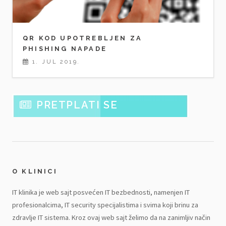
QR KOD UPOTREBLJEN ZA
PHISHING NAPADE
1. JUL 2019.
PRETPLATI SE
O KLINICI
IT klinika je web sajt posvećen IT bezbednosti, namenjen IT
profesionalcima, IT security specijalistima i svima koji brinu za
zdravlje IT sistema. Kroz ovaj web sajt želimo da na zanimljiv način