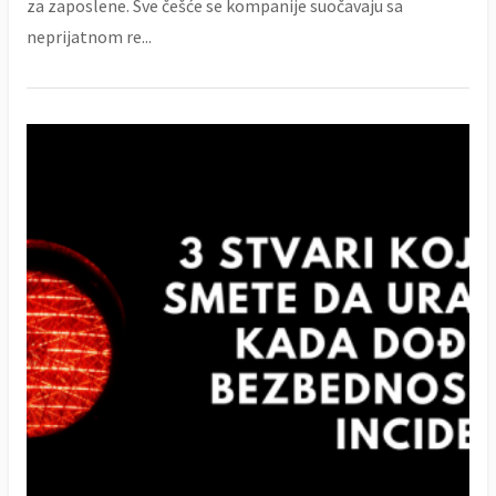
za zaposlene. Sve češće se kompanije suočavaju sa
neprijatnom re...