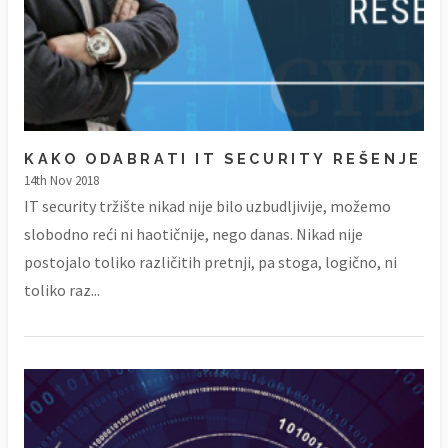
KAKO ODABRATI IT SECURITY REŠENJE
14th Nov 2018
IT security tržište nikad nije bilo uzbudljivije, možemo
slobodno reći ni haotičnije, nego danas. Nikad nije
postojalo toliko različitih pretnji, pa stoga, logično, ni
toliko raz...