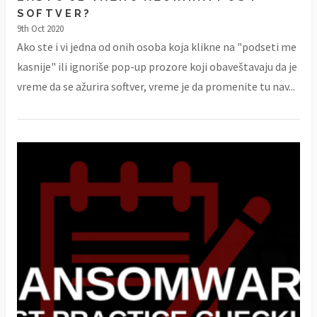
SOFTVER?
9th Oct 2020
Ako ste i vi jedna od onih osoba koja klikne na "podseti me
kasnije" ili ignoriše pop-up prozore koji obaveštavaju da je
vreme da se ažurira softver, vreme je da promenite tu nav...