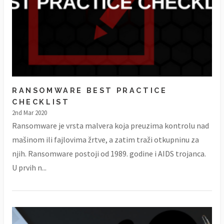
RANSOMWARE BEST PRACTICE
CHECKLIST
2nd Mar 2020
Ransomware je vrsta malvera koja preuzima kontrolu nad
mašinom ili fajlovima žrtve, a zatim traži otkupninu za
njih. Ransomware postoji od 1989. godine i AIDS trojanca.
U prvih n...