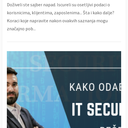
Doživeli ste sajber napad. Iscureli su osetljivi podaci o
korisnicima, klijentima, zaposlenima... Šta i kako dalje?
Koraci koje napravite nakon ovakvih saznanja mogu
značajno pob...