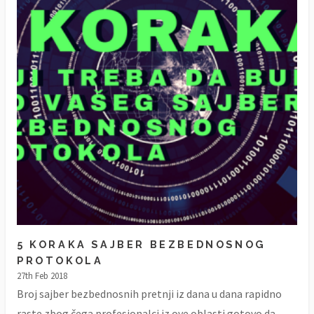
5 KORAKA SAJBER BEZBEDNOSNOG
PROTOKOLA
27th Feb 2018
Broj sajber bezbednosnih pretnji iz dana u dana rapidno
raste zbog čega profesionalci iz ove oblasti gotovo da