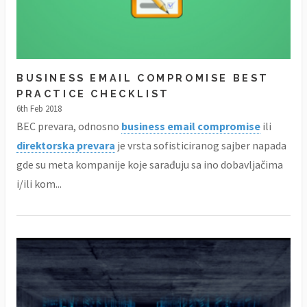
BUSINESS EMAIL COMPROMISE BEST
PRACTICE CHECKLIST
6th Feb 2018
BEC prevara, odnosno
business email compromise
ili
direktorska prevara
je vrsta sofisticiranog sajber napada
gde su meta kompanije koje sarađuju sa ino dobavljačima
i/ili kom...