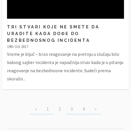
TRI STVARI KOJE NE SMETE DA
URADITE KADA DOĐE DO
BEZBEDNOSNOG INCIDENTA
19th Oct 2017
Vreme je ključ – brzo reagovanje na pretnju u slučaju bilo
kakvog sajber incidenta je najvažnija stvar kada je u pitanju
reagovanje na bezbednosne incidente. Sudeći prema
skorašn...
«
1
2
3
4
»