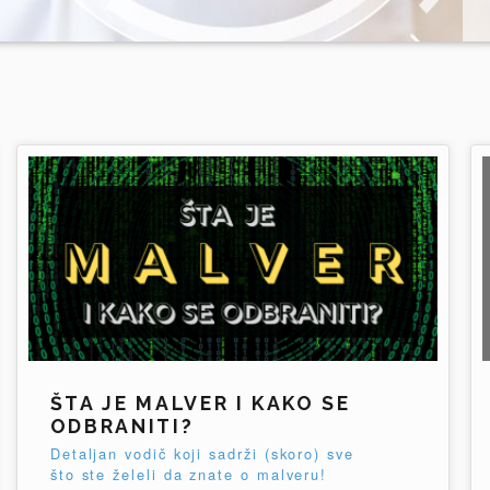
ŠTA JE MALVER I KAKO SE
ODBRANITI?
Detaljan vodič koji sadrži (skoro) sve
što ste želeli da znate o malveru!