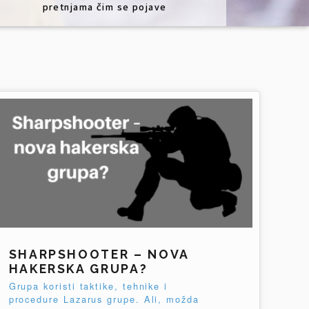
pretnjama čim se pojave
SHARPSHOOTER – NOVA
HAKERSKA GRUPA?
Grupa koristi taktike, tehnike i
procedure Lazarus grupe. Ali, možda