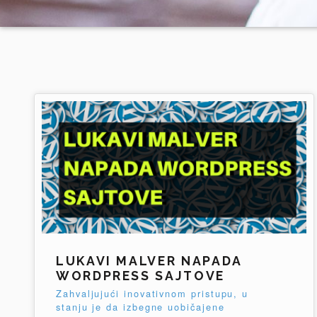
LUKAVI MALVER NAPADA
WORDPRESS SAJTOVE
Zahvaljujući inovativnom pristupu, u
stanju je da izbegne uobičajene