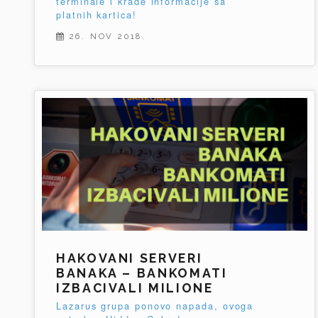
terminale i krade informacije sa
platnih kartica!
26. NOV 2018.
HAKOVANI SERVERI
BANAKA – BANKOMATI
IZBACIVALI MILIONE
Lazarus grupa ponovo napada, ovoga