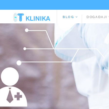
BLOG
DOGAĐAJI
Additionally, paste this code immediately after the opening tag: