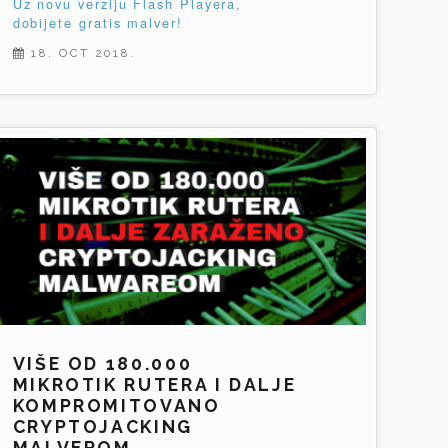
Uz novu verziju Flash Playera,
dobijete gratis malver!
18. OCT 2018.
VIŠE OD 180.000
MIKROTIK RUTERA I DALJE
KOMPROMITOVANO
CRYPTOJACKING
MALVEROM