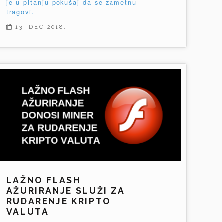
je u pitanju pokušaj da se zametnu
tragovi.
13. DEC 2018.
LAŽNO FLASH
AŽURIRANJE SLUŽI ZA
RUDARENJE KRIPTO
VALUTA