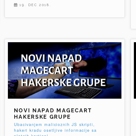
19. DEC 2018.
NOVI NAPAD MAGECART
HAKERSKE GRUPE
Ubacivanjem malicioznih JS skripti,
hakeri kradu osetljive informacije sa
platnih kartica!