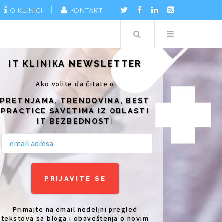
O KLINICI
KONTAKT
Search
Menu
IT KLINIKA NEWSLETTER
Ako volite da čitate o
PRETNJAMA, TRENDOVIMA, BEST
PRACTICE SAVETIMA IZ OBLASTI
IT BEZBEDNOSTI
Primajte na email nedeljni pregled
tekstova sa bloga i obaveštenja o novim