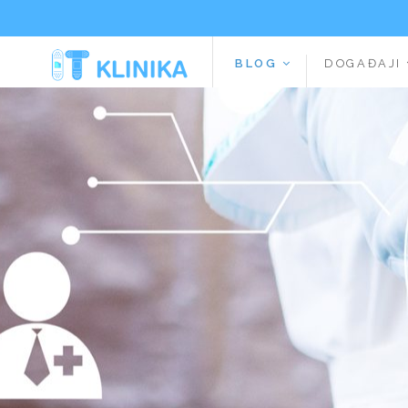
BLOG
DOGAĐAJI
Additionally, paste this code immediately after the opening tag: