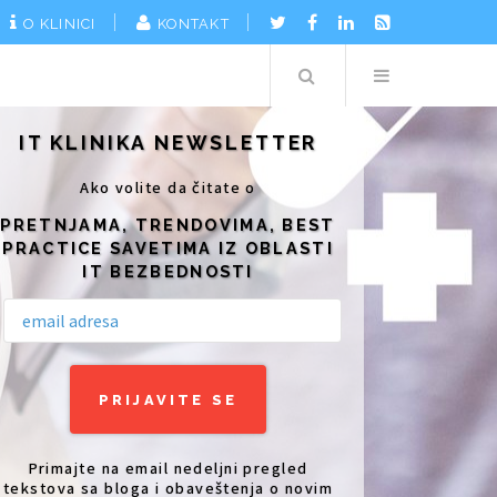
O KLINICI
KONTAKT
Search
Menu
IT KLINIKA NEWSLETTER
Ako volite da čitate o
PRETNJAMA, TRENDOVIMA, BEST
PRACTICE SAVETIMA IZ OBLASTI
IT BEZBEDNOSTI
Primajte na email nedeljni pregled
tekstova sa bloga i obaveštenja o novim