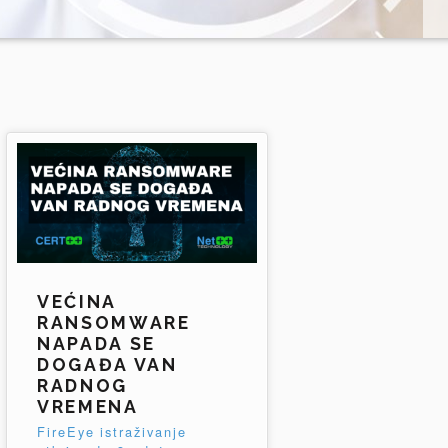
VEĆINA
RANSOMWARE
NAPADA SE
DOGAĐA VAN
RADNOG
VREMENA
FireEye istraživanje