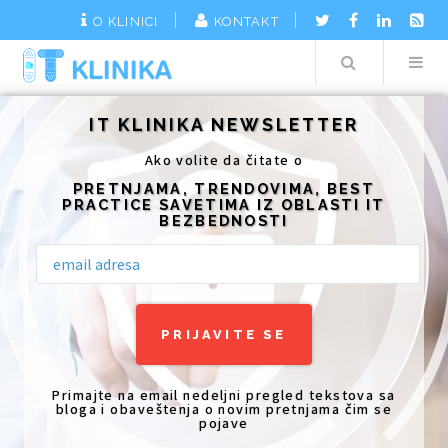
O KLINICI
KONTAKT
Search
Additionally, paste this code immediately after the opening tag:
IT KLINIKA NEWSLETTER
Ako volite da čitate o
PRETNJAMA, TRENDOVIMA, BEST
PRACTICE SAVETIMA IZ OBLASTI IT
BEZBEDNOSTI
Primajte na email nedeljni pregled tekstova sa
bloga i obaveštenja o novim pretnjama čim se
pojave