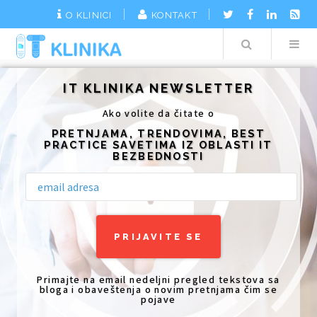
O KLINICI
KONTAKT
Search
Additionally, paste this code immediately after the opening tag:
IT KLINIKA NEWSLETTER
Ako volite da čitate o
PRETNJAMA, TRENDOVIMA, BEST
PRACTICE SAVETIMA IZ OBLASTI IT
BEZBEDNOSTI
Primajte na email nedeljni pregled tekstova sa
bloga i obaveštenja o novim pretnjama čim se
pojave