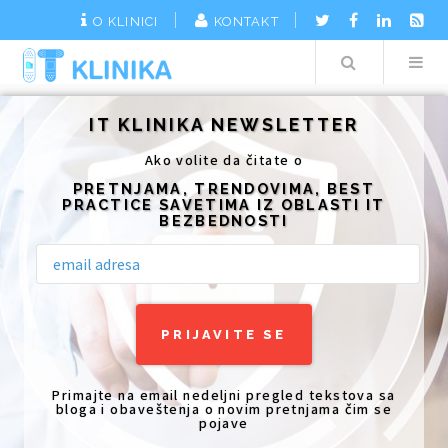
O KLINICI
KONTAKT
Search
Additionally, paste this code immediately after the opening tag:
IT KLINIKA NEWSLETTER
Ako volite da čitate o
PRETNJAMA, TRENDOVIMA, BEST
PRACTICE SAVETIMA IZ OBLASTI IT
BEZBEDNOSTI
Primajte na email nedeljni pregled tekstova sa
bloga i obaveštenja o novim pretnjama čim se
pojave